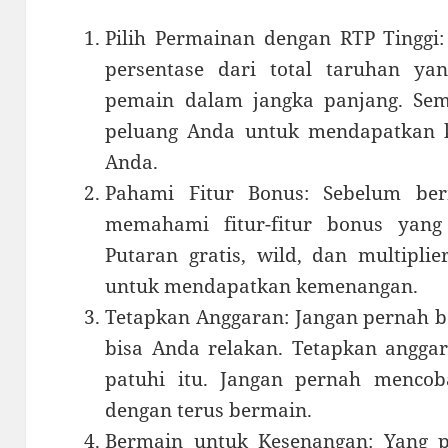
Pilih Permainan dengan RTP Tinggi:
persentase dari total taruhan y
pemain dalam jangka panjang. Sema
peluang Anda untuk mendapatkan k
Anda.
Pahami Fitur Bonus: Sebelum be
memahami fitur-fitur bonus yang
Putaran gratis, wild, dan multipl
untuk mendapatkan kemenangan.
Tetapkan Anggaran: Jangan pernah b
bisa Anda relakan. Tetapkan angga
patuhi itu. Jangan pernah menco
dengan terus bermain.
Bermain untuk Kesenangan: Yang pa