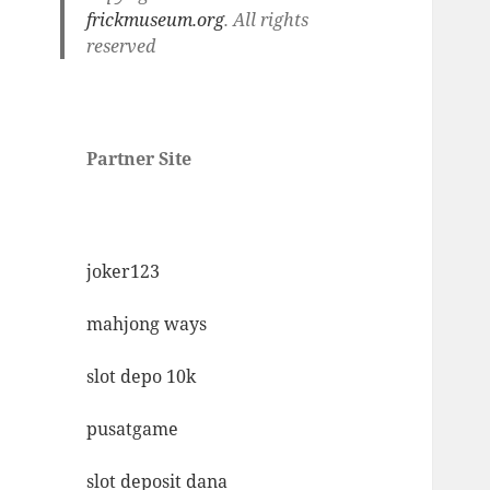
frickmuseum.org
. All rights
reserved
Partner Site
joker123
mahjong ways
slot depo 10k
pusatgame
slot deposit dana