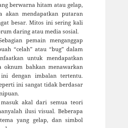
yang berwarna hitam atau gelap,
ka akan mendapatkan putaran
t besar. Mitos ini sering kali
orum daring atau media sosial.
 Sebagian pemain menganggap
buah “celah” atau “bug” dalam
anfaatkan untuk mendapatkan
apa oknum bahkan menawarkan
 ini dengan imbalan tertentu.
perti ini sangat tidak berdasar
nipuan.
g masuk akal dari semua teori
anyalah ilusi visual. Beberapa
tema yang gelap, dan simbol