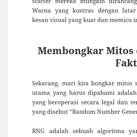
scatter mereka mungkin dirancan
Warna yang kontras dengan latar
kesan visual yang kuat dan memicu i
Membongkar Mitos
Fak
Sekarang, mari kita bongkar mitos s
utama yang harus dipahami adala
yang beroperasi secara legal dan t
yang disebut “Random Number Gener
RNG adalah sebuah algoritma ya