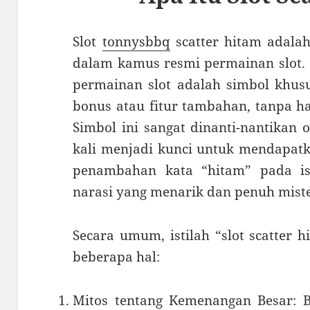
Slot
tonnysbbq
scatter hitam adalah
dalam kamus resmi permainan slot. S
permainan slot adalah simbol khus
bonus atau fitur tambahan, tanpa ha
Simbol ini sangat dinanti-nantikan 
kali menjadi kunci untuk mendapat
penambahan kata “hitam” pada is
narasi yang menarik dan penuh miste
Secara umum, istilah “slot scatter 
beberapa hal:
Mitos tentang Kemenangan Besar: