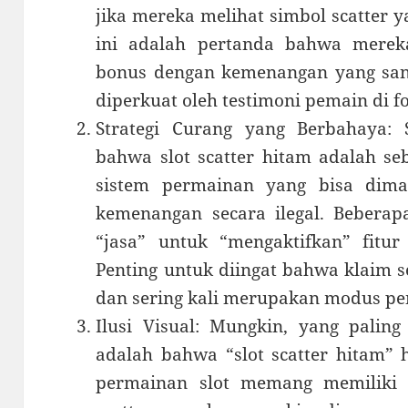
jika mereka melihat simbol scatter 
ini adalah pertanda bahwa mere
bonus dengan kemenangan yang sanga
diperkuat oleh testimoni pemain di f
Strategi Curang yang Berbahaya:
bahwa slot scatter hitam adalah se
sistem permainan yang bisa dim
kemenangan secara ilegal. Beber
“jasa” untuk “mengaktifkan” fitur
Penting untuk diingat bahwa klaim se
dan sering kali merupakan modus pe
Ilusi Visual: Mungkin, yang palin
adalah bahwa “slot scatter hitam” h
permainan slot memang memiliki 