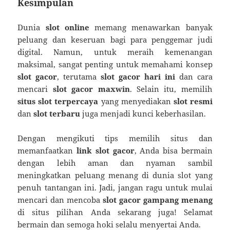
Kesimpulan
Dunia
slot online
memang menawarkan banyak
peluang dan keseruan bagi para penggemar judi
digital. Namun, untuk meraih kemenangan
maksimal, sangat penting untuk memahami konsep
slot gacor
, terutama
slot gacor hari ini
dan cara
mencari
slot gacor maxwin
. Selain itu, memilih
situs slot terpercaya
yang menyediakan
slot resmi
dan
slot terbaru
juga menjadi kunci keberhasilan.
Dengan mengikuti tips memilih situs dan
memanfaatkan
link slot gacor
, Anda bisa bermain
dengan lebih aman dan nyaman sambil
meningkatkan peluang menang di dunia slot yang
penuh tantangan ini. Jadi, jangan ragu untuk mulai
mencari dan mencoba
slot gacor gampang menang
di situs pilihan Anda sekarang juga! Selamat
bermain dan semoga hoki selalu menyertai Anda.