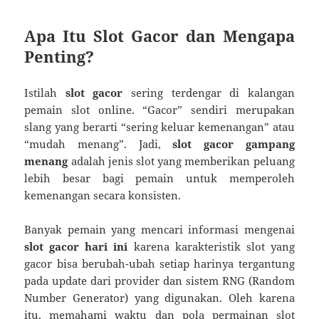
Apa Itu Slot Gacor dan Mengapa
Penting?
Istilah
slot gacor
sering terdengar di kalangan
pemain slot online. “Gacor” sendiri merupakan
slang yang berarti “sering keluar kemenangan” atau
“mudah menang”. Jadi,
slot gacor gampang
menang
adalah jenis slot yang memberikan peluang
lebih besar bagi pemain untuk memperoleh
kemenangan secara konsisten.
Banyak pemain yang mencari informasi mengenai
slot gacor hari ini
karena karakteristik slot yang
gacor bisa berubah-ubah setiap harinya tergantung
pada update dari provider dan sistem RNG (Random
Number Generator) yang digunakan. Oleh karena
itu, memahami waktu dan pola permainan slot