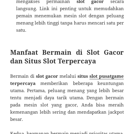
mengakses permainan
slot gacor
secara
langsung. Link ini penting untuk memudahkan
pemain menemukan mesin slot dengan peluang
menang lebih tinggi tanpa harus mencari satu per
satu.
Manfaat Bermain di Slot Gacor
dan Situs Slot Terpercaya
Bermain di
slot gacor
melalui
situs
slot pusatgame
terpercaya
memberikan beberapa keuntungan
utama. Pertama, peluang menang yang lebih besar
tentu menjadi daya tarik utama. Dengan bermain
pada mesin slot yang gacor, Anda bisa meraih
kemenangan lebih sering dan mendapatkan jackpot
besar.
Kedua, keamanan bermain menjadi prioritas utama.