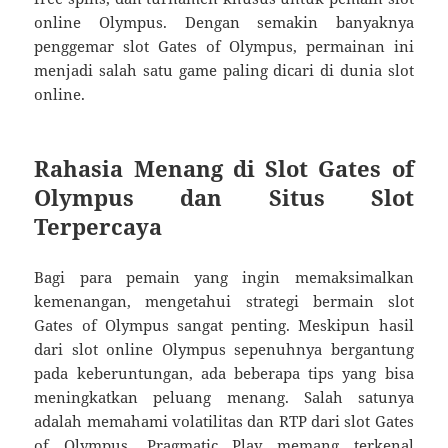
online Olympus. Dengan semakin banyaknya
penggemar slot Gates of Olympus, permainan ini
menjadi salah satu game paling dicari di dunia slot
online.
Rahasia Menang di Slot Gates of
Olympus dan Situs Slot
Terpercaya
Bagi para pemain yang ingin memaksimalkan
kemenangan, mengetahui strategi bermain slot
Gates of Olympus sangat penting. Meskipun hasil
dari slot online Olympus sepenuhnya bergantung
pada keberuntungan, ada beberapa tips yang bisa
meningkatkan peluang menang. Salah satunya
adalah memahami volatilitas dan RTP dari slot Gates
of Olympus. Pragmatic Play memang terkenal