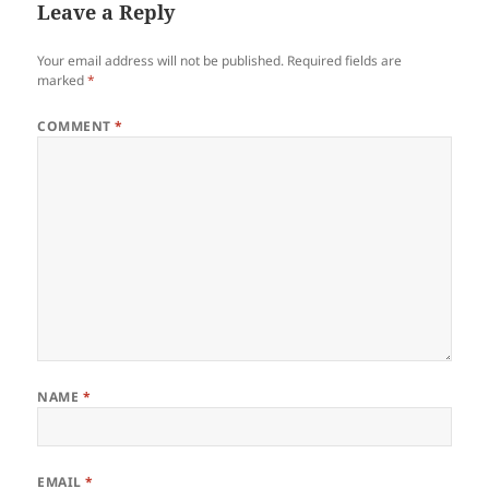
Leave a Reply
Your email address will not be published.
Required fields are
marked
*
COMMENT
*
NAME
*
EMAIL
*