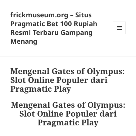
frickmuseum.org – Situs
Pragmatic Bet 100 Rupiah
Resmi Terbaru Gampang
MENU
Menang
AND
WIDGETS
Mengenal Gates of Olympus:
Slot Online Populer dari
Pragmatic Play
Mengenal Gates of Olympus:
Slot Online Populer dari
Pragmatic Play