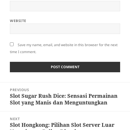
WEBSITE
Save my name, email, and website in this browser for the next
time I comment.
Post
PREVIOUS
navigation
Slot Sugar Rush Dice: Sensasi Permainan
Previous
Slot yang Manis dan Menguntungkan
post:
NEXT
Slot Hongkong: Pilihan Slot Server Luar
Next