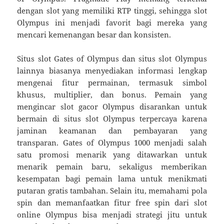
dengan slot yang memiliki RTP tinggi, sehingga slot
Olympus ini menjadi favorit bagi mereka yang
mencari kemenangan besar dan konsisten.
Situs slot Gates of Olympus dan situs slot Olympus
lainnya biasanya menyediakan informasi lengkap
mengenai fitur permainan, termasuk simbol
khusus, multiplier, dan bonus. Pemain yang
mengincar slot gacor Olympus disarankan untuk
bermain di situs slot Olympus terpercaya karena
jaminan keamanan dan pembayaran yang
transparan. Gates of Olympus 1000 menjadi salah
satu promosi menarik yang ditawarkan untuk
menarik pemain baru, sekaligus memberikan
kesempatan bagi pemain lama untuk menikmati
putaran gratis tambahan. Selain itu, memahami pola
spin dan memanfaatkan fitur free spin dari slot
online Olympus bisa menjadi strategi jitu untuk