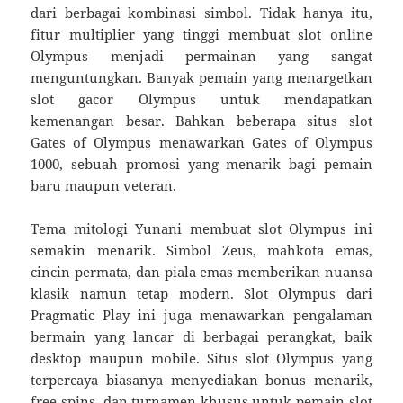
dari berbagai kombinasi simbol. Tidak hanya itu,
fitur multiplier yang tinggi membuat slot online
Olympus menjadi permainan yang sangat
menguntungkan. Banyak pemain yang menargetkan
slot gacor Olympus untuk mendapatkan
kemenangan besar. Bahkan beberapa situs slot
Gates of Olympus menawarkan Gates of Olympus
1000, sebuah promosi yang menarik bagi pemain
baru maupun veteran.
Tema mitologi Yunani membuat slot Olympus ini
semakin menarik. Simbol Zeus, mahkota emas,
cincin permata, dan piala emas memberikan nuansa
klasik namun tetap modern. Slot Olympus dari
Pragmatic Play ini juga menawarkan pengalaman
bermain yang lancar di berbagai perangkat, baik
desktop maupun mobile. Situs slot Olympus yang
terpercaya biasanya menyediakan bonus menarik,
free spins, dan turnamen khusus untuk pemain slot