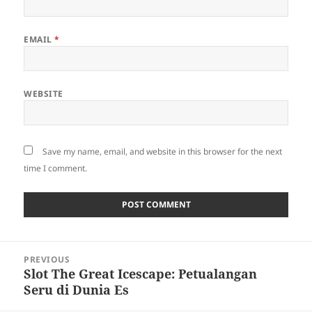
EMAIL
*
WEBSITE
Save my name, email, and website in this browser for the next
time I comment.
Post
PREVIOUS
navigation
Slot The Great Icescape: Petualangan
Previous
Seru di Dunia Es
post: