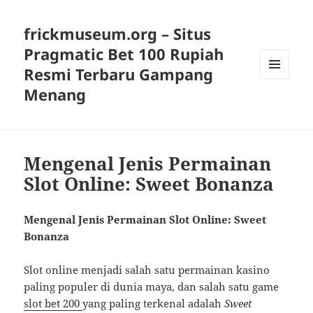
frickmuseum.org – Situs
Pragmatic Bet 100 Rupiah
Resmi Terbaru Gampang
MENU
Menang
AND
WIDGETS
Mengenal Jenis Permainan
Slot Online: Sweet Bonanza
Mengenal Jenis Permainan Slot Online: Sweet
Bonanza
Slot online menjadi salah satu permainan kasino
paling populer di dunia maya, dan salah satu game
slot bet 200
yang paling terkenal adalah
Sweet