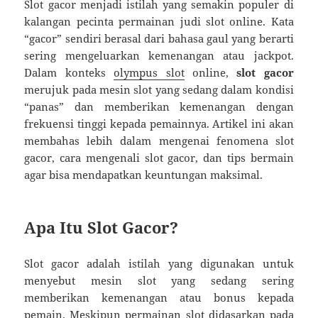
Slot gacor menjadi istilah yang semakin populer di
kalangan pecinta permainan judi slot online. Kata
“gacor” sendiri berasal dari bahasa gaul yang berarti
sering mengeluarkan kemenangan atau jackpot.
Dalam konteks
olympus slot
online,
slot gacor
merujuk pada mesin slot yang sedang dalam kondisi
“panas” dan memberikan kemenangan dengan
frekuensi tinggi kepada pemainnya. Artikel ini akan
membahas lebih dalam mengenai fenomena slot
gacor, cara mengenali slot gacor, dan tips bermain
agar bisa mendapatkan keuntungan maksimal.
Apa Itu Slot Gacor?
Slot gacor adalah istilah yang digunakan untuk
menyebut mesin slot yang sedang sering
memberikan kemenangan atau bonus kepada
pemain. Meskipun permainan slot didasarkan pada