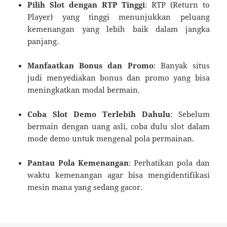
Pilih Slot dengan RTP Tinggi
: RTP (Return to
Player) yang tinggi menunjukkan peluang
kemenangan yang lebih baik dalam jangka
panjang.
Manfaatkan Bonus dan Promo
: Banyak situs
judi menyediakan bonus dan promo yang bisa
meningkatkan modal bermain.
Coba Slot Demo Terlebih Dahulu
: Sebelum
bermain dengan uang asli, coba dulu slot dalam
mode demo untuk mengenal pola permainan.
Pantau Pola Kemenangan
: Perhatikan pola dan
waktu kemenangan agar bisa mengidentifikasi
mesin mana yang sedang gacor.