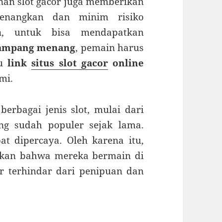
nan slot gacor juga memberikan
enangkan dan minim risiko
n, untuk bisa mendapatkan
gampang menang
, pemain harus
au
link
situs slot gacor
online
mi.
erbagai jenis slot, mulai dari
ng sudah populer sejak lama.
t dipercaya. Oleh karena itu,
ikan bahwa mereka bermain di
r terhindar dari penipuan dan