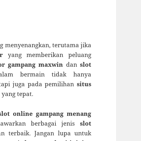
 menyenangkan, terutama jika
r
yang memberikan peluang
cor gampang maxwin
dan
slot
alam bermain tidak hanya
tapi juga pada pemilihan
situs
 yang tepat.
 slot online gampang menang
nawarkan berbagai jenis
slot
an terbaik. Jangan lupa untuk