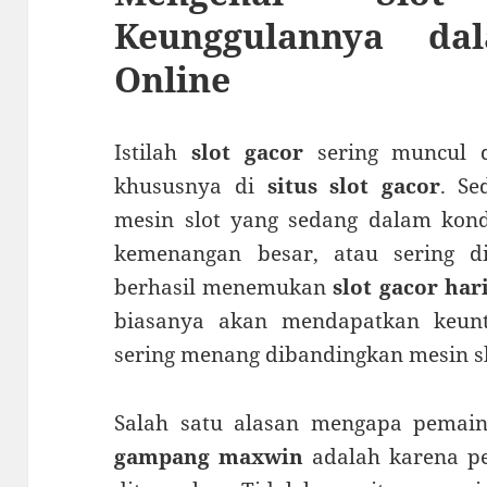
Keunggulannya da
Online
Istilah
slot gacor
sering muncul d
khususnya di
situs slot gacor
. Se
mesin slot yang sedang dalam kond
kemenangan besar, atau sering 
berhasil menemukan
slot gacor hari
biasanya akan mendapatkan keunt
sering menang dibandingkan mesin sl
Salah satu alasan mengapa pemai
gampang maxwin
adalah karena p