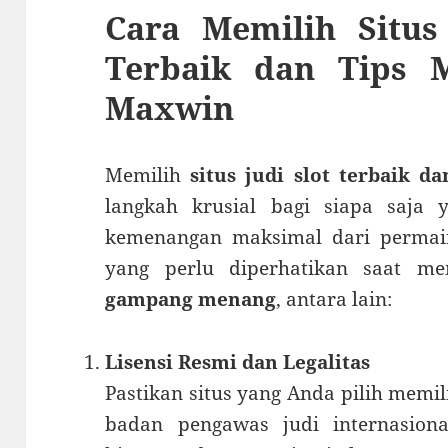
Cara Memilih Situs
Terbaik dan Tips 
Maxwin
Memilih
situs judi slot terbaik d
langkah krusial bagi siapa saja 
kemenangan maksimal dari permain
yang perlu diperhatikan saat m
gampang menang
, antara lain:
Lisensi Resmi dan Legalitas
Pastikan situs yang Anda pilih memili
badan pengawas judi internasional