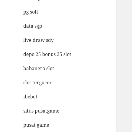
pg soft
data sgp
live draw sdy
depo 25 bonus 25 slot
habanero slot
slot tergacor
ibcbet
situs pusatgame
pusat game