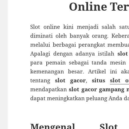
Online Te
Slot online kini menjadi salah sa
diminati oleh banyak orang. Kebe
melalui berbagai perangkat membuat
Apalagi dengan adanya istilah
slot
para pemain sebagai tanda mesin
kemenangan besar. Artikel ini a
tentang
slot gacor
,
situs
slot o
mendapatkan
slot gacor gampang
dapat meningkatkan peluang Anda d
Mengenal Slo