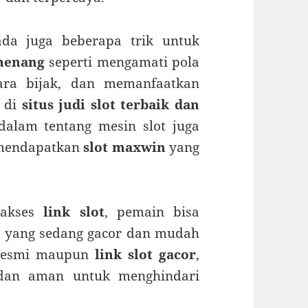
ada juga beberapa trik untuk
menang
seperti mengamati pola
cara bijak, dan memanfaatkan
a di
situs judi slot terbaik dan
alam tentang mesin slot juga
 mendapatkan
slot maxwin
yang
 akses
link slot
, pemain bisa
 yang sedang gacor dan mudah
esmi maupun
link slot gacor
,
 dan aman untuk menghindari