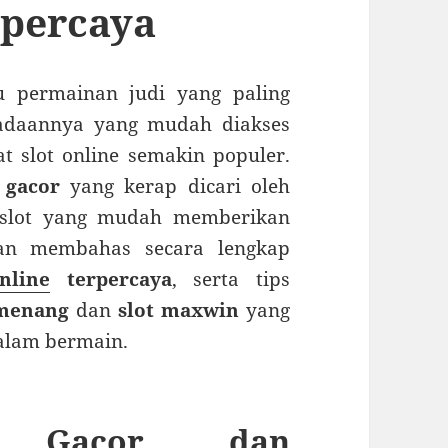
rpercaya
tu permainan judi yang paling
radaannya yang mudah diakses
 slot online semakin populer.
 gacor
yang kerap dicari oleh
 slot yang mudah memberikan
kan membahas secara lengkap
nline
terpercaya
, serta tips
 menang
dan
slot maxwin
yang
alam bermain.
t Gacor dan