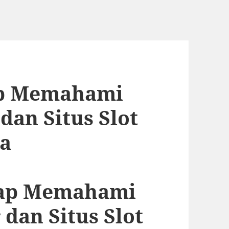
p Memahami
dan Situs Slot
ya
ap Memahami
 dan Situs Slot