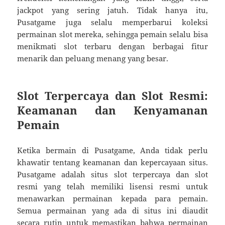
jackpot yang sering jatuh. Tidak hanya itu,
Pusatgame juga selalu memperbarui koleksi
permainan slot mereka, sehingga pemain selalu bisa
menikmati slot terbaru dengan berbagai fitur
menarik dan peluang menang yang besar.
Slot Terpercaya dan Slot Resmi:
Keamanan dan Kenyamanan
Pemain
Ketika bermain di Pusatgame, Anda tidak perlu
khawatir tentang keamanan dan kepercayaan situs.
Pusatgame adalah situs slot terpercaya dan slot
resmi yang telah memiliki lisensi resmi untuk
menawarkan permainan kepada para pemain.
Semua permainan yang ada di situs ini diaudit
secara rutin untuk memastikan bahwa permainan