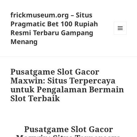
frickmuseum.org – Situs
Pragmatic Bet 100 Rupiah
Resmi Terbaru Gampang
MENU
Menang
AND
WIDGETS
Pusatgame Slot Gacor
Maxwin: Situs Terpercaya
untuk Pengalaman Bermain
Slot Terbaik
Pusatgame Slot Gacor