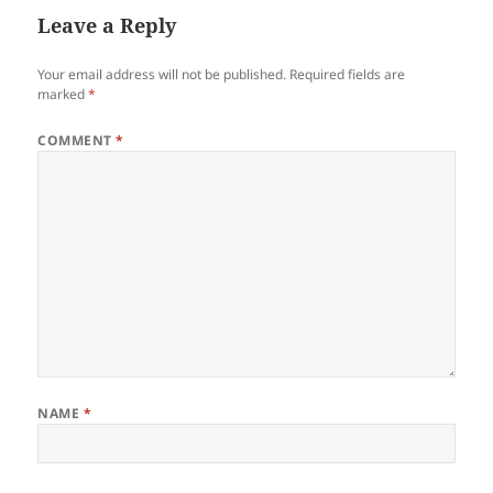
Leave a Reply
Your email address will not be published.
Required fields are
marked
*
COMMENT
*
NAME
*