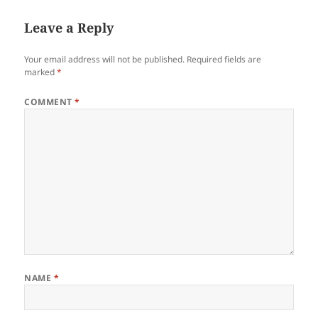
Leave a Reply
Your email address will not be published.
Required fields are
marked
*
COMMENT
*
NAME
*