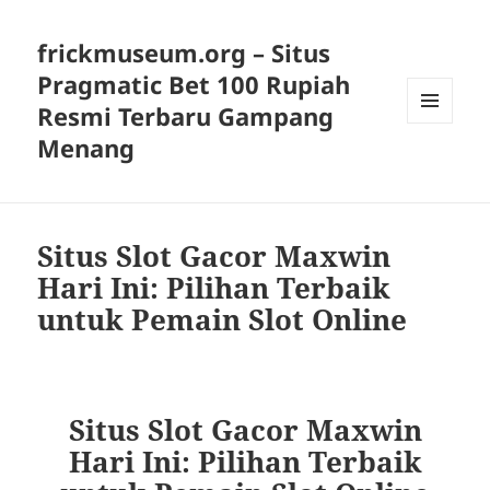
frickmuseum.org – Situs
Pragmatic Bet 100 Rupiah
Resmi Terbaru Gampang
MENU
Menang
AND
WIDGETS
Situs Slot Gacor Maxwin
Hari Ini: Pilihan Terbaik
untuk Pemain Slot Online
Situs Slot Gacor Maxwin
Hari Ini: Pilihan Terbaik