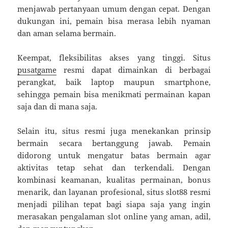
menjawab pertanyaan umum dengan cepat. Dengan
dukungan ini, pemain bisa merasa lebih nyaman
dan aman selama bermain.
Keempat, fleksibilitas akses yang tinggi. Situs
pusatgame
resmi dapat dimainkan di berbagai
perangkat, baik laptop maupun smartphone,
sehingga pemain bisa menikmati permainan kapan
saja dan di mana saja.
Selain itu, situs resmi juga menekankan prinsip
bermain secara bertanggung jawab. Pemain
didorong untuk mengatur batas bermain agar
aktivitas tetap sehat dan terkendali. Dengan
kombinasi keamanan, kualitas permainan, bonus
menarik, dan layanan profesional, situs slot88 resmi
menjadi pilihan tepat bagi siapa saja yang ingin
merasakan pengalaman slot online yang aman, adil,