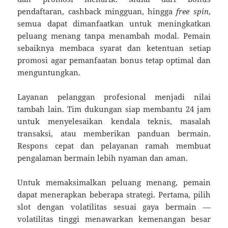
pendaftaran, cashback mingguan, hingga
free spin
,
semua dapat dimanfaatkan untuk meningkatkan
peluang menang tanpa menambah modal. Pemain
sebaiknya membaca syarat dan ketentuan setiap
promosi agar pemanfaatan bonus tetap optimal dan
menguntungkan.
Layanan pelanggan profesional menjadi nilai
tambah lain. Tim dukungan siap membantu 24 jam
untuk menyelesaikan kendala teknis, masalah
transaksi, atau memberikan panduan bermain.
Respons cepat dan pelayanan ramah membuat
pengalaman bermain lebih nyaman dan aman.
Untuk memaksimalkan peluang menang, pemain
dapat menerapkan beberapa strategi. Pertama, pilih
slot dengan volatilitas sesuai gaya bermain —
volatilitas tinggi menawarkan kemenangan besar