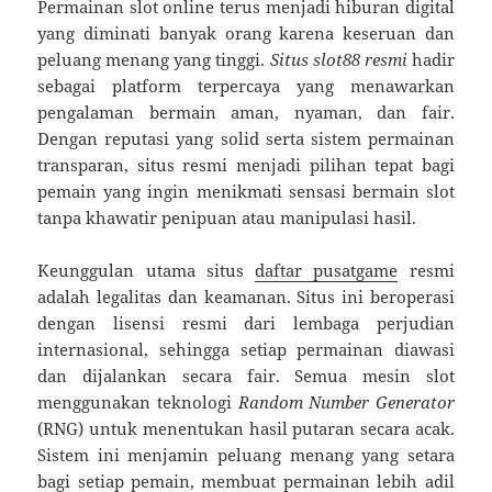
Permainan slot online terus menjadi hiburan digital
yang diminati banyak orang karena keseruan dan
peluang menang yang tinggi.
Situs slot88 resmi
hadir
sebagai platform terpercaya yang menawarkan
pengalaman bermain aman, nyaman, dan fair.
Dengan reputasi yang solid serta sistem permainan
transparan, situs resmi menjadi pilihan tepat bagi
pemain yang ingin menikmati sensasi bermain slot
tanpa khawatir penipuan atau manipulasi hasil.
Keunggulan utama situs
daftar pusatgame
resmi
adalah legalitas dan keamanan. Situs ini beroperasi
dengan lisensi resmi dari lembaga perjudian
internasional, sehingga setiap permainan diawasi
dan dijalankan secara fair. Semua mesin slot
menggunakan teknologi
Random Number Generator
(RNG) untuk menentukan hasil putaran secara acak.
Sistem ini menjamin peluang menang yang setara
bagi setiap pemain, membuat permainan lebih adil