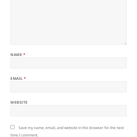
NAME
*
EMAIL
*
WEBSITE
Save my name, email, and website in this browser for the next
time I comment.