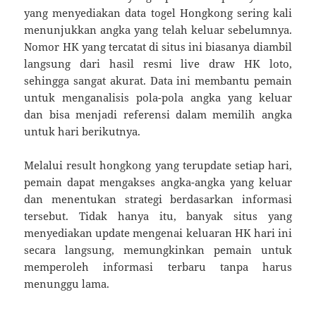
yang menyediakan data togel Hongkong sering kali
menunjukkan angka yang telah keluar sebelumnya.
Nomor HK yang tercatat di situs ini biasanya diambil
langsung dari hasil resmi live draw HK loto,
sehingga sangat akurat. Data ini membantu pemain
untuk menganalisis pola-pola angka yang keluar
dan bisa menjadi referensi dalam memilih angka
untuk hari berikutnya.
Melalui result hongkong yang terupdate setiap hari,
pemain dapat mengakses angka-angka yang keluar
dan menentukan strategi berdasarkan informasi
tersebut. Tidak hanya itu, banyak situs yang
menyediakan update mengenai keluaran HK hari ini
secara langsung, memungkinkan pemain untuk
memperoleh informasi terbaru tanpa harus
menunggu lama.