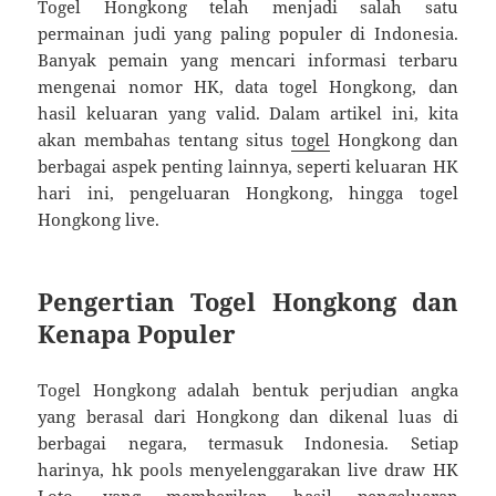
Togel Hongkong telah menjadi salah satu
permainan judi yang paling populer di Indonesia.
Banyak pemain yang mencari informasi terbaru
mengenai nomor HK, data togel Hongkong, dan
hasil keluaran yang valid. Dalam artikel ini, kita
akan membahas tentang situs
togel
Hongkong dan
berbagai aspek penting lainnya, seperti keluaran HK
hari ini, pengeluaran Hongkong, hingga togel
Hongkong live.
Pengertian Togel Hongkong dan
Kenapa Populer
Togel Hongkong adalah bentuk perjudian angka
yang berasal dari Hongkong dan dikenal luas di
berbagai negara, termasuk Indonesia. Setiap
harinya, hk pools menyelenggarakan live draw HK