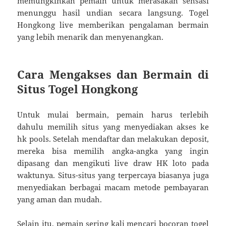
memungkinkan pemain untuk merasakan sensasi
menunggu hasil undian secara langsung. Togel
Hongkong live memberikan pengalaman bermain
yang lebih menarik dan menyenangkan.
Cara Mengakses dan Bermain di
Situs Togel Hongkong
Untuk mulai bermain, pemain harus terlebih
dahulu memilih situs yang menyediakan akses ke
hk pools. Setelah mendaftar dan melakukan deposit,
mereka bisa memilih angka-angka yang ingin
dipasang dan mengikuti live draw HK loto pada
waktunya. Situs-situs yang terpercaya biasanya juga
menyediakan berbagai macam metode pembayaran
yang aman dan mudah.
Selain itu, pemain sering kali mencari bocoran togel