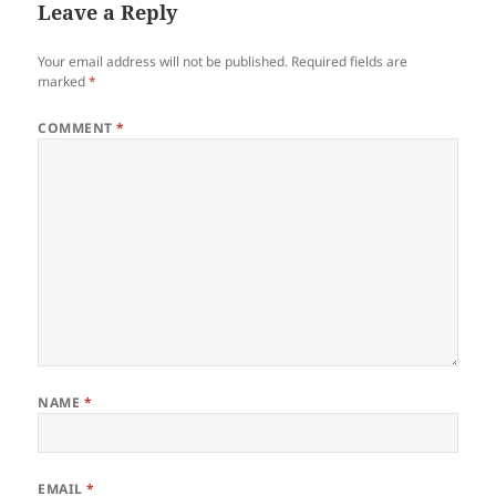
Leave a Reply
Your email address will not be published.
Required fields are
marked
*
COMMENT
*
NAME
*
EMAIL
*