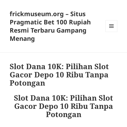
frickmuseum.org – Situs
Pragmatic Bet 100 Rupiah
Resmi Terbaru Gampang
MENU
Menang
AND
WIDGETS
Slot Dana 10K: Pilihan Slot
Gacor Depo 10 Ribu Tanpa
Potongan
Slot Dana 10K: Pilihan Slot
Gacor Depo 10 Ribu Tanpa
Potongan