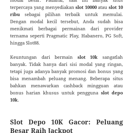
modal besar. Padahal, saat ini banyak situs
terpercaya yang menyediakan
slot 10000
atau
slot 10
ribu
sebagai pilihan terbaik untuk memulai.
Dengan modal kecil tersebut, Anda sudah bisa
menikmati berbagai permainan dari provider
ternama seperti Pragmatic Play, Habanero, PG Soft,
hingga Slot88.
Keuntungan dari bermain
slot 10k
sangatlah
banyak. Tidak hanya dari sisi modal yang ringan,
tetapi juga adanya banyak promosi dan bonus yang
bisa menambah peluang menang. Beberapa situs
bahkan menawarkan cashback mingguan atau
bonus harian khusus untuk pengguna
slot depo
10k
.
Slot Depo 10K Gacor: Peluang
Besar Raih Jackpot