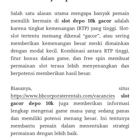
Salah satu alasan utama mengapa banyak pemain
memilih bermain di
slot depo 10k gacor
adalah
karena tingkat kemenangan (RTP) yang tinggi. Slot-
slot tertentu memang dikenal “gacor”, atau sering
memberikan kemenangan besar meski dimainkan
dengan modal kecil. Kombinasi antara RTP tinggi,
fitur bonus dalam game, dan free spin membuat
permainan slot terasa lebih menyenangkan dan
berpotensi memberikan hasil besar.
Biasanya, situs
https://www.bbcorporaterentals.com/vacancies
slot
gacor depo 10k
juga memberikan informasi
lengkap mengenai game mana yang sedang panas
dan memiliki potensi menang besar. Ini tentunya
membantu pemain dalam menentukan strategi
permainan dengan lebih baik.