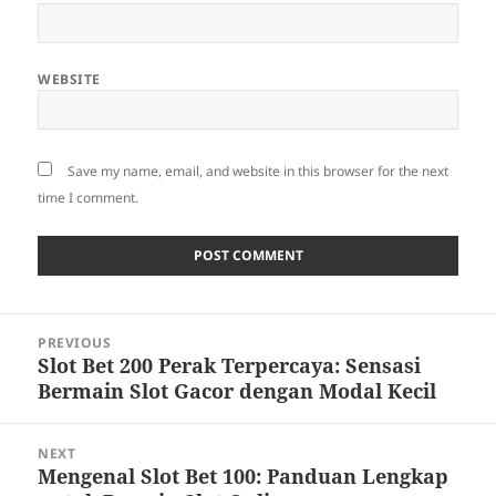
WEBSITE
Save my name, email, and website in this browser for the next
time I comment.
Post
PREVIOUS
navigation
Slot Bet 200 Perak Terpercaya: Sensasi
Previous
Bermain Slot Gacor dengan Modal Kecil
post:
NEXT
Mengenal Slot Bet 100: Panduan Lengkap
Next