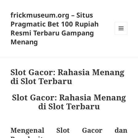
frickmuseum.org – Situs
Pragmatic Bet 100 Rupiah
Resmi Terbaru Gampang
MENU
Menang
AND
WIDGETS
Slot Gacor: Rahasia Menang
di Slot Terbaru
Slot Gacor: Rahasia Menang
di Slot Terbaru
Mengenal Slot Gacor dan