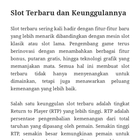
Slot Terbaru dan Keunggulannya
Slot terbaru sering kali hadir dengan fitur-fitur baru
yang lebih menarik dibandingkan dengan mesin slot
klasik atau slot lama. Pengembang game terus
berinovasi dengan menambahkan berbagai fitur
bonus, putaran gratis, hingga teknologi grafik yang
memanjakan mata. Semua hal ini membuat slot
terbaru tidak hanya menyenangkan untuk
dimainkan, tetapi juga menawarkan peluang
kemenangan yang lebih baik.
Salah satu keunggulan slot terbaru adalah tingkat
Return to Player (RTP) yang lebih tinggi. RTP adalah
persentase pengembalian kemenangan dari total
taruhan yang dipasang oleh pemain. Semakin tinggi
RTP, semakin besar kemungkinan pemain untuk