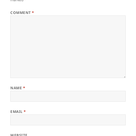
COMMENT
*
NAME
*
EMAIL
*
WEBSITE