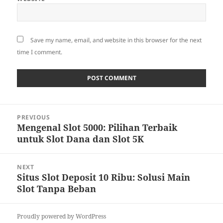
Save my name, email, and website in this browser for the next
time I comment.
Post
PREVIOUS
navigation
Mengenal Slot 5000: Pilihan Terbaik
Previous
untuk Slot Dana dan Slot 5K
post:
NEXT
Situs Slot Deposit 10 Ribu: Solusi Main
Next
Slot Tanpa Beban
post:
Proudly powered by WordPress