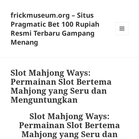
frickmuseum.org – Situs
Pragmatic Bet 100 Rupiah
Resmi Terbaru Gampang
MENU
Menang
AND
WIDGETS
Slot Mahjong Ways:
Permainan Slot Bertema
Mahjong yang Seru dan
Menguntungkan
Slot Mahjong Ways:
Permainan Slot Bertema
Mahjong yang Seru dan