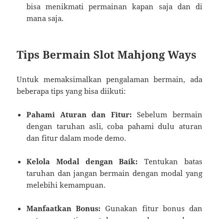
bisa menikmati permainan kapan saja dan di
mana saja.
Tips Bermain Slot Mahjong Ways
Untuk memaksimalkan pengalaman bermain, ada
beberapa tips yang bisa diikuti:
Pahami Aturan dan Fitur:
Sebelum bermain
dengan taruhan asli, coba pahami dulu aturan
dan fitur dalam mode demo.
Kelola Modal dengan Baik:
Tentukan batas
taruhan dan jangan bermain dengan modal yang
melebihi kemampuan.
Manfaatkan Bonus:
Gunakan fitur bonus dan