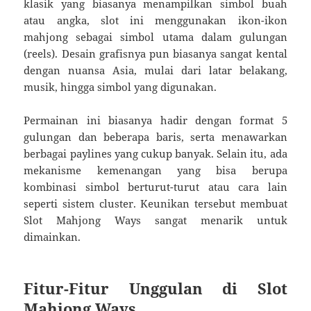
klasik yang biasanya menampilkan simbol buah
atau angka, slot ini menggunakan ikon-ikon
mahjong sebagai simbol utama dalam gulungan
(reels). Desain grafisnya pun biasanya sangat kental
dengan nuansa Asia, mulai dari latar belakang,
musik, hingga simbol yang digunakan.
Permainan ini biasanya hadir dengan format 5
gulungan dan beberapa baris, serta menawarkan
berbagai paylines yang cukup banyak. Selain itu, ada
mekanisme kemenangan yang bisa berupa
kombinasi simbol berturut-turut atau cara lain
seperti sistem cluster. Keunikan tersebut membuat
Slot Mahjong Ways sangat menarik untuk
dimainkan.
Fitur-Fitur Unggulan di Slot
Mahjong Ways