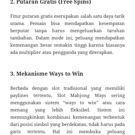
2. Putaran Gratis (Free Spins)
Fitur putaran gratis merupakan salah satu daya tarik
utama. Pemain bisa mendapatkan kesempatan
berputar tanpa harus mengeluarkan taruhan
tambahan. Dalam mode ini, peluang mendapatkan
kemenangan besar semakin tinggi karena biasanya
ada multiplier atau pengganda yang diterapkan.
3. Mekanisme Ways to Win
Berbeda dengan slot tradisional yang memiliki
paylines tertentu, Slot Mahjong Ways sering
menggunakan sistem “ways to win” atau cara
menang yang lebih fleksibel. Sistem ini
memungkinkan kombinasi kemenangan terbentuk
dari posisi simbol yang berdekatan, tidak harus pada
garis tertentu. Hal ini membuka peluang