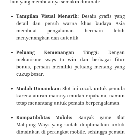
lain yang membuatnya semakin diminati:
Tampilan Visual Menarik:
Desain grafis yang
detail dan penuh warna khas budaya Asia
membuat pengalaman bermain lebih
menyenangkan dan autentik.
Peluang Kemenangan Tinggi:
Dengan
mekanisme ways to win dan berbagai fitur
bonus, pemain memiliki peluang menang yang
cukup besar.
Mudah Dimainkan:
Slot ini cocok untuk pemula
karena aturan mainnya mudah dipahami, namun
tetap menantang untuk pemain berpengalaman.
Kompatibilitas Mobile:
Banyak game Slot
Mahjong Ways yang sudah dioptimalkan untuk
dimainkan di perangkat mobile, sehingga pemain