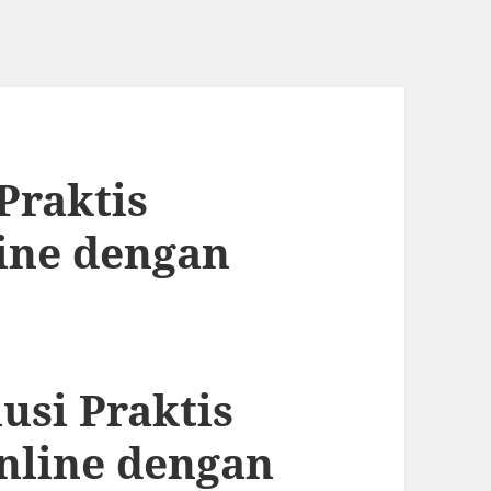
 Praktis
ine dengan
lusi Praktis
nline dengan