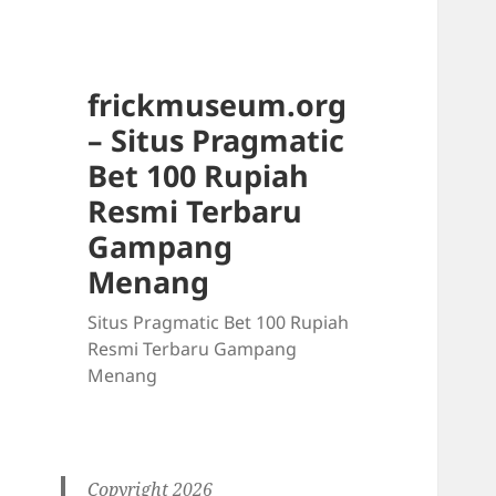
frickmuseum.org
– Situs Pragmatic
Bet 100 Rupiah
Resmi Terbaru
Gampang
Menang
Situs Pragmatic Bet 100 Rupiah
Resmi Terbaru Gampang
Menang
Copyright 2026