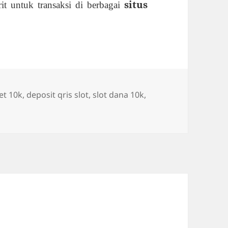
situs
it untuk transaksi di berbagai
ags
et 10k
,
deposit qris slot
,
slot dana 10k
,