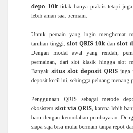
depo 10k
tidak hanya praktis tetapi jug
lebih aman saat bermain.
Untuk pemain yang ingin menghemat mod
slot QRIS 10k
slot 
taruhan tinggi,
dan
Dengan modal awal yang rendah, pemai
permainan, dari slot klasik hingga slot 
situs slot deposit QRIS
Banyak
juga 
deposit kecil ini, sehingga peluang menang 
Penggunaan QRIS sebagai metode depo
slot via QRIS
ekosistem
, karena lebih ba
baru dengan kemudahan pembayaran. Deng
siapa saja bisa mulai bermain tanpa repot 