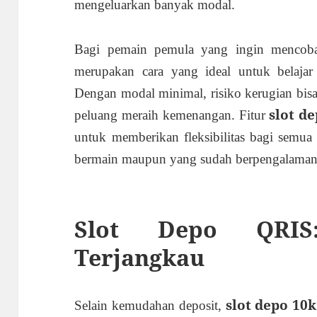
mengeluarkan banyak modal.
Bagi pemain pemula yang ingin menco
merupakan cara yang ideal untuk belajar 
Dengan modal minimal, risiko kerugian bis
slot d
peluang meraih kemenangan. Fitur
untuk memberikan fleksibilitas bagi semua
bermain maupun yang sudah berpengalaman
Slot Depo QRIS
Terjangkau
slot depo 10
Selain kemudahan deposit,