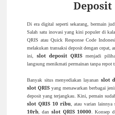
Deposit
Di era digital seperti sekarang, bermain j
Salah satu inovasi yang kini populer di ka
QRIS atau Quick Response Code Indones
melakukan transaksi deposit dengan cepat, a
slot deposit QRIS
ini,
menjadi piliha
langsung menikmati permainan tanpa repot t
slot 
Banyak situs menyediakan layanan
slot QRIS
yang menawarkan berbagai jeni
deposit yang terjangkau. Kini, pemain sud
slot QRIS 10 ribu
, atau varian lainnya 
10rb
slot QRIS 10000
, dan
. Konsep de