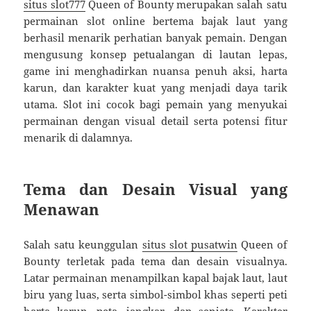
situs slot777
Queen of Bounty merupakan salah satu
permainan slot online bertema bajak laut yang
berhasil menarik perhatian banyak pemain. Dengan
mengusung konsep petualangan di lautan lepas,
game ini menghadirkan nuansa penuh aksi, harta
karun, dan karakter kuat yang menjadi daya tarik
utama. Slot ini cocok bagi pemain yang menyukai
permainan dengan visual detail serta potensi fitur
menarik di dalamnya.
Tema dan Desain Visual yang
Menawan
Salah satu keunggulan
situs slot pusatwin
Queen of
Bounty terletak pada tema dan desain visualnya.
Latar permainan menampilkan kapal bajak laut, laut
biru yang luas, serta simbol-simbol khas seperti peti