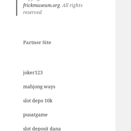
frickmuseum.org
. All rights
reserved
Partner Site
joker123
mahjong ways
slot depo 10k
pusatgame
slot deposit dana