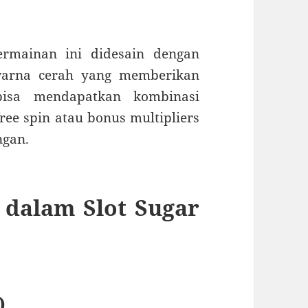
ermainan ini didesain dengan
warna cerah yang memberikan
isa mendapatkan kombinasi
ree spin atau bonus multipliers
ngan.
 dalam Slot Sugar
)