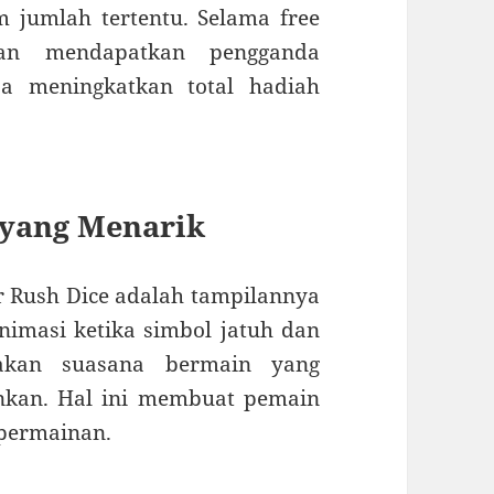
m jumlah tertentu. Selama free
tan mendapatkan pengganda
sa meningkatkan total hadiah
 yang Menarik
ar Rush Dice adalah tampilannya
nimasi ketika simbol jatuh dan
takan suasana bermain yang
kan. Hal ini membuat pemain
 permainan.