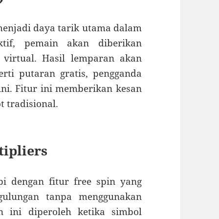
menjadi daya tarik utama dalam
ktif, pemain akan diberikan
virtual. Hasil lemparan akan
ti putaran gratis, pengganda
ni. Fitur ini memberikan kesan
t tradisional.
ipliers
pi dengan fitur free spin yang
ulungan tanpa menggunakan
n ini diperoleh ketika simbol