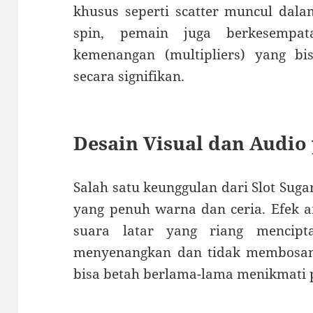
khusus seperti scatter muncul dala
spin, pemain juga berkesempa
kemenangan (multipliers) yang bi
secara signifikan.
Desain Visual dan Audio
Salah satu keunggulan dari Slot Sug
yang penuh warna dan ceria. Efek a
suara latar yang riang mencip
menyenangkan dan tidak membosan
bisa betah berlama-lama menikmati