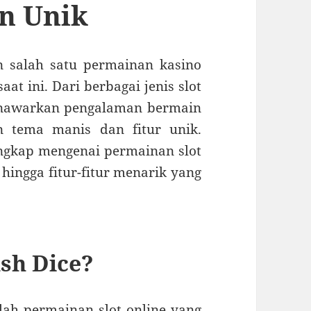
n Unik
 salah satu permainan kasino
aat ini. Dari berbagai jenis slot
awarkan pengalaman bermain
 tema manis dan fitur unik.
engkap mengenai permainan slot
 hingga fitur-fitur menarik yang
ush Dice?
ah permainan slot online yang