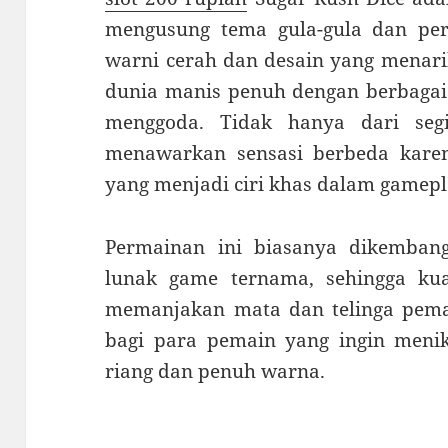
mengusung tema gula-gula dan pe
warni cerah dan desain yang menari
dunia manis penuh dengan berbagai 
menggoda. Tidak hanya dari segi
menawarkan sensasi berbeda kare
yang menjadi ciri khas dalam gamepl
Permainan ini biasanya dikemban
lunak game ternama, sehingga kual
memanjakan mata dan telinga pemai
bagi para pemain yang ingin meni
riang dan penuh warna.