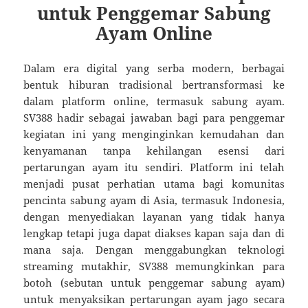
untuk Penggemar Sabung
Ayam Online
Dalam era digital yang serba modern, berbagai
bentuk hiburan tradisional bertransformasi ke
dalam platform online, termasuk sabung ayam.
SV388 hadir sebagai jawaban bagi para penggemar
kegiatan ini yang menginginkan kemudahan dan
kenyamanan tanpa kehilangan esensi dari
pertarungan ayam itu sendiri. Platform ini telah
menjadi pusat perhatian utama bagi komunitas
pencinta sabung ayam di Asia, termasuk Indonesia,
dengan menyediakan layanan yang tidak hanya
lengkap tetapi juga dapat diakses kapan saja dan di
mana saja. Dengan menggabungkan teknologi
streaming mutakhir, SV388 memungkinkan para
botoh (sebutan untuk penggemar sabung ayam)
untuk menyaksikan pertarungan ayam jago secara