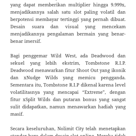
yang dapat memberikan multiplier hingga 9.999x,
menjadikannya salah satu slot paling volatil dan
berpotensi membayar tertinggi yang pernah dibuat.
Desain suara dan visual yang mencekam
menjadikannya pengalaman bermain yang benar-
benar imersif.
Bagi penggemar Wild West, ada Deadwood dan
sekuel yang lebih ekstrim, Tombstone R.I.P.
Deadwood menawarkan fitur Shoot Out yang ikonik
dan xNudge Wilds yang memicu pengganda.
Sementara itu, Tombstone R.I.P dikenal karena level
volatilitasnya yang mencapai “Extreme”, dengan
fitur xSplit Wilds dan putaran bonus yang sangat
sulit didapatkan, namun menawarkan hadiah yang
masif.
Secara keseluruhan, Nolimit City telah menetapkan
standar baru dalam desain slot online. Mereka tidak