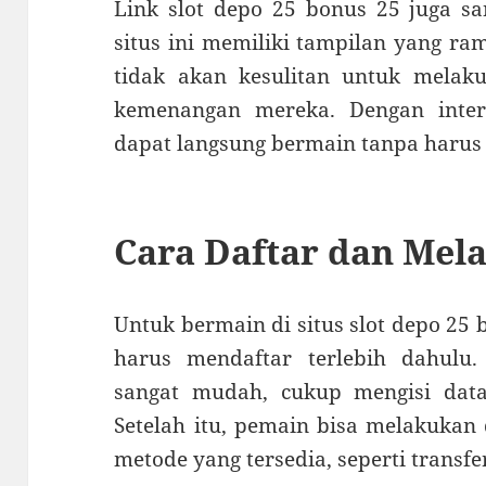
Link slot depo 25 bonus 25 juga sa
situs ini memiliki tampilan yang r
tidak akan kesulitan untuk mela
kemenangan mereka. Dengan inter
dapat langsung bermain tanpa harus 
Cara Daftar dan Mel
Untuk bermain di situs slot depo 25
harus mendaftar terlebih dahulu.
sangat mudah, cukup mengisi dat
Setelah itu, pemain bisa melakukan
metode yang tersedia, seperti transfe