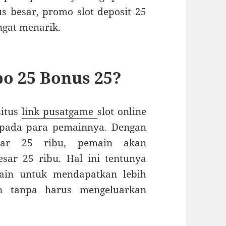
s besar, promo slot deposit 25
ngat menarik.
po 25 Bonus 25?
situs
link pusatgame
slot online
epada para pemainnya. Dengan
sar 25 ribu, pemain akan
ar 25 ribu. Hal ini tentunya
ain untuk mendapatkan lebih
n tanpa harus mengeluarkan