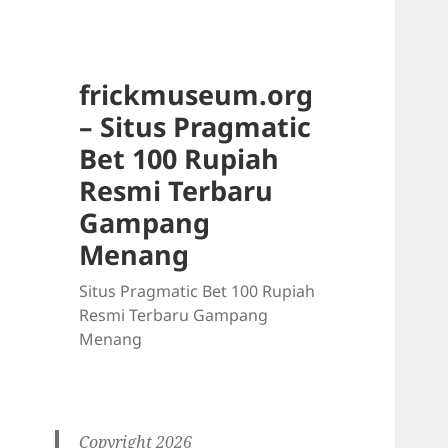
frickmuseum.org
– Situs Pragmatic
Bet 100 Rupiah
Resmi Terbaru
Gampang
Menang
Situs Pragmatic Bet 100 Rupiah
Resmi Terbaru Gampang
Menang
Copyright 2026