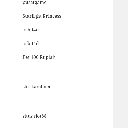
pusatgame
Starlight Princess
orbit4d
orbit4d
Bet 100 Rupiah
slot kamboja
situs slot88