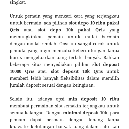
singkat.
Untuk pemain yang mencari cara yang terjangkau
untuk bermain, ada pilihan
slot depo 10 ribu pakai
Qris
atau
slot depo 10k pakai Qris
yang
memungkinkan pemain untuk mulai bermain
dengan modal rendah. Opsi ini sangat cocok untuk
pemula yang ingin mencoba keberuntungan tanpa
harus mengeluarkan uang terlalu banyak. Bahkan
beberapa situs menyediakan pilihan
slot deposit
10000 Qris
atau
slot deposit 10k Qris
untuk
memberi lebih banyak fleksibilitas dalam memilih
jumlah deposit sesuai dengan keinginan.
Selain itu, adanya opsi
min deposit 10 ribu
membuat permainan slot semakin terjangkau untuk
semua kalangan. Dengan
minimal deposit 10k
, para
pemain dapat bermain dengan tenang tanpa
khawatir kehilangan banyak uang dalam satu kali