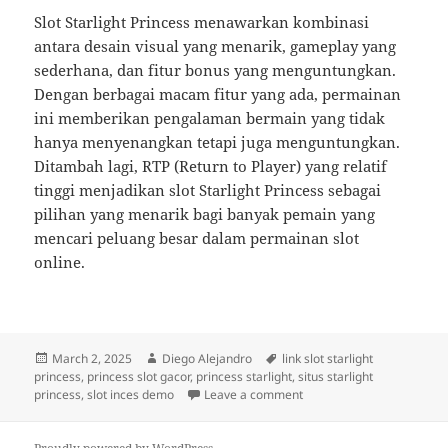
Slot Starlight Princess menawarkan kombinasi
antara desain visual yang menarik, gameplay yang
sederhana, dan fitur bonus yang menguntungkan.
Dengan berbagai macam fitur yang ada, permainan
ini memberikan pengalaman bermain yang tidak
hanya menyenangkan tetapi juga menguntungkan.
Ditambah lagi, RTP (Return to Player) yang relatif
tinggi menjadikan slot Starlight Princess sebagai
pilihan yang menarik bagi banyak pemain yang
mencari peluang besar dalam permainan slot
online.
Posted
Author
Tags
March 2, 2025
Diego Alejandro
link slot starlight
on
princess
,
princess slot gacor
,
princess starlight
,
situs starlight
on Slot Starlight Princes
princess
,
slot inces demo
Leave a comment