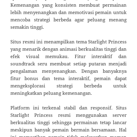
Kemenangan yang konsisten membuat permainan
lebih menyenangkan dan memotivasi pemain untuk
mencoba strategi berbeda agar peluang menang
semakin tinggi.
Situs resmi ini menampilkan tema Starlight Princess
yang menarik dengan animasi berkualitas tinggi dan
efek visual memukau. Fitur interaktif dan
soundtrack seru membuat setiap putaran menjadi
pengalaman menyenangkan. Dengan banyaknya
fitur bonus dan tema interaktif, pemain dapat
mengeksplorasi strategi berbeda untuk
meningkatkan peluang kemenangan.
Platform ini terkenal stabil dan responsif. Situs
Starlight Princess resmi menggunakan server
berkualitas tinggi sehingga permainan tetap lancar
meskipun banyak pemain bermain bersamaan. Hal