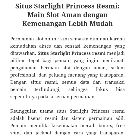
Situs Starlight Princess Resmi:
Main Slot Aman dengan
Kemenangan Lebih Mudah
Permainan slot online kini semakin diminati karena
kemudahan akses dan sensasi kemenangan yang
ditawarkan.
Situs Starlight Princess resmi
menjadi
pilihan tepat bagi pemain yang ingin menikmati
pengalaman bermain slot dengan aman, sistem
profesional, dan peluang menang yang transparan.
Dengan situs resmi, semua data dan transaksi
pemain terlindungi, sehingga fokus bisa
sepenuhnya pada keseruan permainan.
Keunggulan utama situs Starlight Princess resmi
adalah lisensi resmi dan sistem permainan adil.
Pemain memiliki kesempatan meraih bonus, free
spin, dan jackpot dengan cara yang transparan.