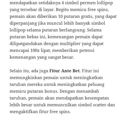
mendapatkan setidaknya 4 simbol permen lollipop
yang tersebar di layar. Begitu memicu free spins,
pemain akan diberikan 10 putaran gratis, yang dapat
diperpanjang jika muncul lebih banyak simbol
lollipop selama putaran berlangsung. Selama
putaran bebas ini, kemenangan pemain dapat
dilipatgandakan dengan multiplier yang dapat
mencapai 100x lipat, memberikan potensi
kemenangan yang sangat besar.
Selain itu, ada juga
Fitur Ante Bet
. Fitur ini
memungkinkan pemain untuk meningkatkan
taruhan mereka untuk meningkatkan peluang
memicu putaran bonus. Dengan menambah
taruhan, pemain akan mendapatkan kesempatan
lebih besar untuk memunculkan simbol scatter dan
mengaktifkan fitur free spins.