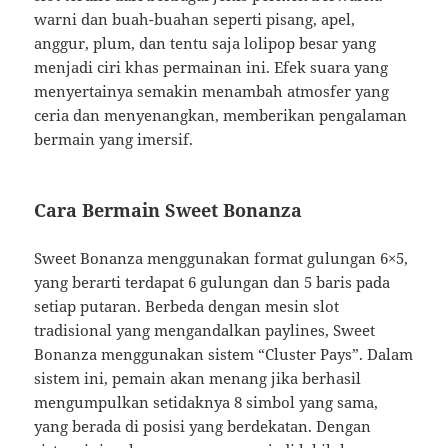
warni dan buah-buahan seperti pisang, apel,
anggur, plum, dan tentu saja lolipop besar yang
menjadi ciri khas permainan ini. Efek suara yang
menyertainya semakin menambah atmosfer yang
ceria dan menyenangkan, memberikan pengalaman
bermain yang imersif.
Cara Bermain Sweet Bonanza
Sweet Bonanza menggunakan format gulungan 6×5,
yang berarti terdapat 6 gulungan dan 5 baris pada
setiap putaran. Berbeda dengan mesin slot
tradisional yang mengandalkan paylines, Sweet
Bonanza menggunakan sistem “Cluster Pays”. Dalam
sistem ini, pemain akan menang jika berhasil
mengumpulkan setidaknya 8 simbol yang sama,
yang berada di posisi yang berdekatan. Dengan