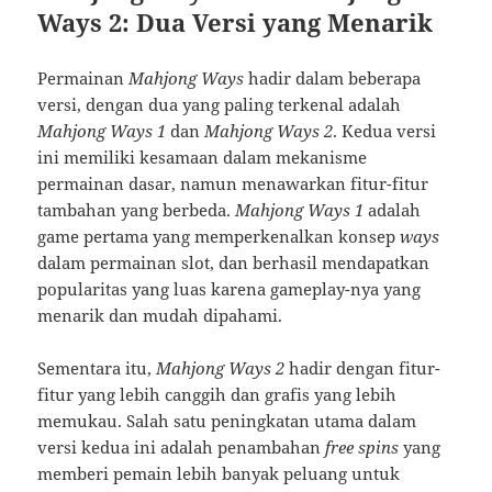
Ways 2: Dua Versi yang Menarik
Permainan
Mahjong Ways
hadir dalam beberapa
versi, dengan dua yang paling terkenal adalah
Mahjong Ways 1
dan
Mahjong Ways 2
. Kedua versi
ini memiliki kesamaan dalam mekanisme
permainan dasar, namun menawarkan fitur-fitur
tambahan yang berbeda.
Mahjong Ways 1
adalah
game pertama yang memperkenalkan konsep
ways
dalam permainan slot, dan berhasil mendapatkan
popularitas yang luas karena gameplay-nya yang
menarik dan mudah dipahami.
Sementara itu,
Mahjong Ways 2
hadir dengan fitur-
fitur yang lebih canggih dan grafis yang lebih
memukau. Salah satu peningkatan utama dalam
versi kedua ini adalah penambahan
free spins
yang
memberi pemain lebih banyak peluang untuk