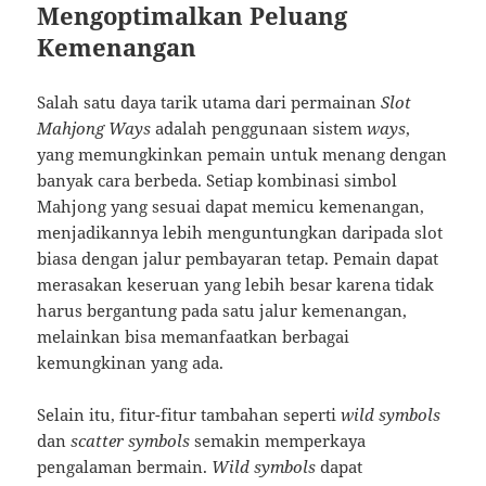
Mengoptimalkan Peluang
Kemenangan
Salah satu daya tarik utama dari permainan
Slot
Mahjong Ways
adalah penggunaan sistem
ways
,
yang memungkinkan pemain untuk menang dengan
banyak cara berbeda. Setiap kombinasi simbol
Mahjong yang sesuai dapat memicu kemenangan,
menjadikannya lebih menguntungkan daripada slot
biasa dengan jalur pembayaran tetap. Pemain dapat
merasakan keseruan yang lebih besar karena tidak
harus bergantung pada satu jalur kemenangan,
melainkan bisa memanfaatkan berbagai
kemungkinan yang ada.
Selain itu, fitur-fitur tambahan seperti
wild symbols
dan
scatter symbols
semakin memperkaya
pengalaman bermain.
Wild symbols
dapat