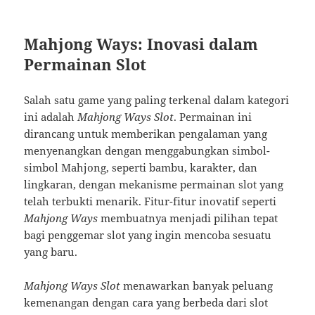
Mahjong Ways: Inovasi dalam
Permainan Slot
Salah satu game yang paling terkenal dalam kategori
ini adalah
Mahjong Ways Slot
. Permainan ini
dirancang untuk memberikan pengalaman yang
menyenangkan dengan menggabungkan simbol-
simbol Mahjong, seperti bambu, karakter, dan
lingkaran, dengan mekanisme permainan slot yang
telah terbukti menarik. Fitur-fitur inovatif seperti
Mahjong Ways
membuatnya menjadi pilihan tepat
bagi penggemar slot yang ingin mencoba sesuatu
yang baru.
Mahjong Ways Slot
menawarkan banyak peluang
kemenangan dengan cara yang berbeda dari slot