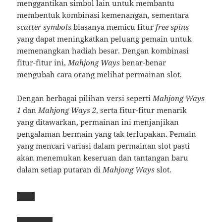
menggantikan simbol lain untuk membantu
membentuk kombinasi kemenangan, sementara
scatter symbols
biasanya memicu fitur
free spins
yang dapat meningkatkan peluang pemain untuk
memenangkan hadiah besar. Dengan kombinasi
fitur-fitur ini,
Mahjong Ways
benar-benar
mengubah cara orang melihat permainan slot.
Dengan berbagai pilihan versi seperti
Mahjong Ways
1
dan
Mahjong Ways 2
, serta fitur-fitur menarik
yang ditawarkan, permainan ini menjanjikan
pengalaman bermain yang tak terlupakan. Pemain
yang mencari variasi dalam permainan slot pasti
akan menemukan keseruan dan tantangan baru
dalam setiap putaran di
Mahjong Ways
slot.