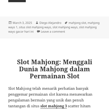
Posted
Author
Tags
March 3, 2025
Diego Alejandro
mahjong slot
,
mahjong
on
ways 1
,
situs slot mahjong ways
,
slot mahjong ways
,
slot mahjong
on Slot Mahjong: Menggali Duni
ways gacor hari ini
Leave a comment
Slot Mahjong: Menggali
Dunia Mahjong dalam
Permainan Slot
Slot Mahjong telah menarik perhatian banyak
penggemar permainan slot karena menawarkan
pengalaman bermain yang unik dan penuh
tantangan di situs
slot mahjong 3
scatter hitam