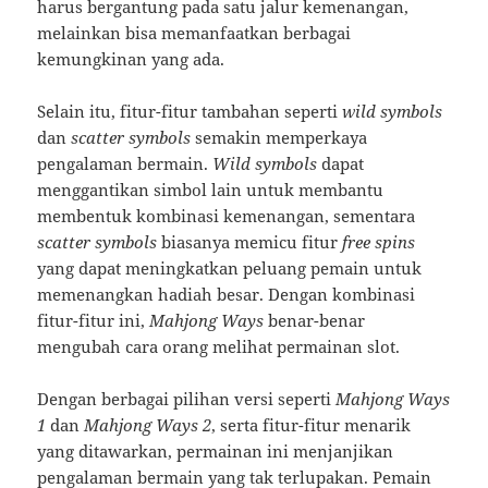
harus bergantung pada satu jalur kemenangan,
melainkan bisa memanfaatkan berbagai
kemungkinan yang ada.
Selain itu, fitur-fitur tambahan seperti
wild symbols
dan
scatter symbols
semakin memperkaya
pengalaman bermain.
Wild symbols
dapat
menggantikan simbol lain untuk membantu
membentuk kombinasi kemenangan, sementara
scatter symbols
biasanya memicu fitur
free spins
yang dapat meningkatkan peluang pemain untuk
memenangkan hadiah besar. Dengan kombinasi
fitur-fitur ini,
Mahjong Ways
benar-benar
mengubah cara orang melihat permainan slot.
Dengan berbagai pilihan versi seperti
Mahjong Ways
1
dan
Mahjong Ways 2
, serta fitur-fitur menarik
yang ditawarkan, permainan ini menjanjikan
pengalaman bermain yang tak terlupakan. Pemain