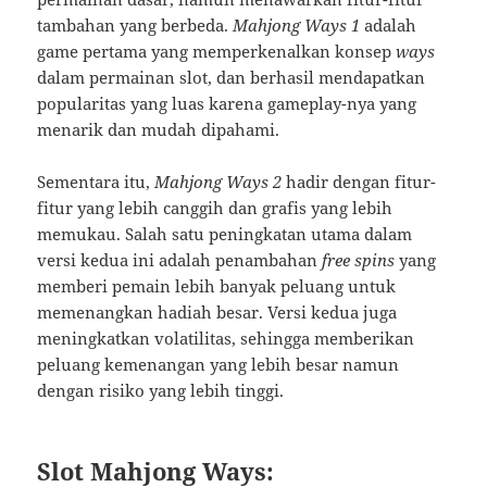
tambahan yang berbeda.
Mahjong Ways 1
adalah
game pertama yang memperkenalkan konsep
ways
dalam permainan slot, dan berhasil mendapatkan
popularitas yang luas karena gameplay-nya yang
menarik dan mudah dipahami.
Sementara itu,
Mahjong Ways 2
hadir dengan fitur-
fitur yang lebih canggih dan grafis yang lebih
memukau. Salah satu peningkatan utama dalam
versi kedua ini adalah penambahan
free spins
yang
memberi pemain lebih banyak peluang untuk
memenangkan hadiah besar. Versi kedua juga
meningkatkan volatilitas, sehingga memberikan
peluang kemenangan yang lebih besar namun
dengan risiko yang lebih tinggi.
Slot Mahjong Ways: