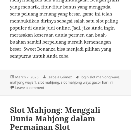
yang menarik, fitur-fitur bonus yang menggoda,
serta peluang menang yang besar, game ini telah
membuktikan dirinya sebagai salah satu slot paling
populer di dunia judi online. Jadi, jika Anda ingin
merasakan keseruan dunia permen dan buah-
buahan sambil berpeluang meraih kemenangan
besar, Sweet Bonanza bisa menjadi pilihan yang
sempurna untuk Anda coba.
Posted
Author
Tags
March 7, 2025
Isabela Gómez
login slot mahjong ways
,
on
mahjong ways 1
,
slot mahjong
,
slot mahjong ways gacor hari ini
on Slot Sweet Bonanza: Sensasi Permainan yang Ma
Leave a comment
Slot Mahjong: Menggali
Dunia Mahjong dalam
Permainan Slot