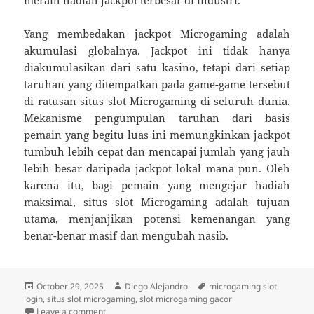
meraih hadiah jackpot terbesar di industri.
Yang membedakan jackpot Microgaming adalah
akumulasi globalnya. Jackpot ini tidak hanya
diakumulasikan dari satu kasino, tetapi dari setiap
taruhan yang ditempatkan pada game-game tersebut
di ratusan situs slot Microgaming di seluruh dunia.
Mekanisme pengumpulan taruhan dari basis
pemain yang begitu luas ini memungkinkan jackpot
tumbuh lebih cepat dan mencapai jumlah yang jauh
lebih besar daripada jackpot lokal mana pun. Oleh
karena itu, bagi pemain yang mengejar hadiah
maksimal, situs slot Microgaming adalah tujuan
utama, menjanjikan potensi kemenangan yang
benar-benar masif dan mengubah nasib.
Posted
Author
Tags
October 29, 2025
Diego Alejandro
microgaming slot
on
login
,
situs slot microgaming
,
slot microgaming gacor
on Fitur Bonus Revolusioner dalam Slot Microgaming
Leave a comment