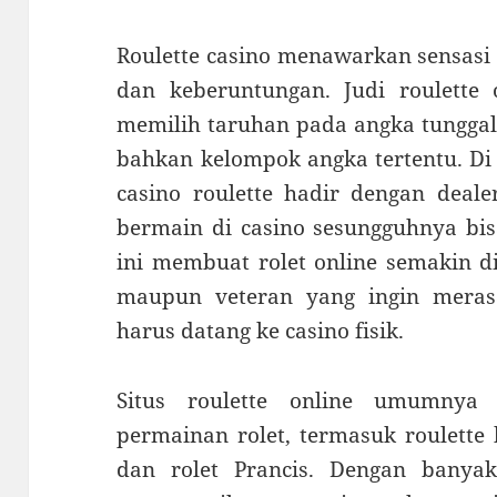
Roulette casino menawarkan sensasi 
dan keberuntungan. Judi roulett
memilih taruhan pada angka tunggal
bahkan kelompok angka tertentu. Di si
casino roulette hadir dengan dealer
bermain di casino sesungguhnya bisa
ini membuat rolet online semakin d
maupun veteran yang ingin mera
harus datang ke casino fisik.
Situs roulette online umumnya 
permainan rolet, termasuk roulette 
dan rolet Prancis. Dengan banyak