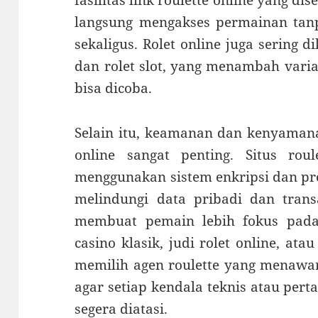
fasilitas link roulette online yang d
langsung mengakses permainan tanp
sekaligus. Rolet online juga sering 
dan rolet slot, yang menambah varia
bisa dicoba.
Selain itu, keamanan dan kenyamana
online sangat penting. Situs roul
menggunakan sistem enkripsi dan pr
melindungi data pribadi dan transa
membuat pemain lebih fokus pada 
casino klasik, judi rolet online, ata
memilih agen roulette yang menawa
agar setiap kendala teknis atau per
segera diatasi.