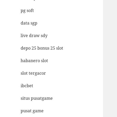
pg soft
data sgp
live draw sdy
depo 25 bonus 25 slot
habanero slot
slot tergacor
ibcbet
situs pusatgame
pusat game