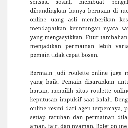
sensasi sosial, membuat peng
dibandingkan hanya bermain di mesin
online uang asli memberikan ke
mendapatkan keuntungan nyata sa
yang mengasyikkan. Fitur tambahan se
menjadikan permainan lebih vari
pemain tidak cepat bosan.
Bermain judi roulette online jug
yang baik. Pemain disarankan un
harian, memilih situs roulette onli
keputusan impulsif saat kalah. Den
online resmi dari agen terpercaya,
setiap taruhan dan permainan dil
aman, fair, dan nyaman. Rolet online