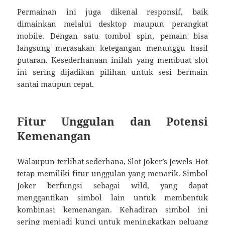
Permainan ini juga dikenal responsif, baik
dimainkan melalui desktop maupun perangkat
mobile. Dengan satu tombol spin, pemain bisa
langsung merasakan ketegangan menunggu hasil
putaran. Kesederhanaan inilah yang membuat slot
ini sering dijadikan pilihan untuk sesi bermain
santai maupun cepat.
Fitur Unggulan dan Potensi
Kemenangan
Walaupun terlihat sederhana, Slot Joker’s Jewels Hot
tetap memiliki fitur unggulan yang menarik. Simbol
Joker berfungsi sebagai wild, yang dapat
menggantikan simbol lain untuk membentuk
kombinasi kemenangan. Kehadiran simbol ini
sering menjadi kunci untuk meningkatkan peluang