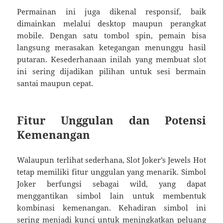
Permainan ini juga dikenal responsif, baik
dimainkan melalui desktop maupun perangkat
mobile. Dengan satu tombol spin, pemain bisa
langsung merasakan ketegangan menunggu hasil
putaran. Kesederhanaan inilah yang membuat slot
ini sering dijadikan pilihan untuk sesi bermain
santai maupun cepat.
Fitur Unggulan dan Potensi
Kemenangan
Walaupun terlihat sederhana, Slot Joker’s Jewels Hot
tetap memiliki fitur unggulan yang menarik. Simbol
Joker berfungsi sebagai wild, yang dapat
menggantikan simbol lain untuk membentuk
kombinasi kemenangan. Kehadiran simbol ini
sering menjadi kunci untuk meningkatkan peluang