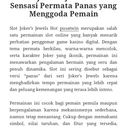
Sensasi Permata Panas yang
Menggoda Pemain
Slot Joker’s Jewels Hot
pusatwin
merupakan salah
satu permainan slot online yang banyak menarik
perhatian penggemar game kasino digital. Dengan
tema permata berkilau, warna-warna mencolok,
serta karakter Joker yang ikonik, permainan ini
menawarkan pengalaman bermain yang seru dan
penuh dinamika. Slot ini sering disebut sebagai
versi “panas” dari seri Joker’s Jewels karena
menghadirkan tempo permainan yang lebih cepat
dan peluang kemenangan yang terasa lebih intens.
Permainan ini cocok bagi pemain pemula maupun
berpengalaman karena mekanismenya sederhana,
namun tetap menantang. Cukup dengan memahami
simbol, nilai taruhan, dan fitur yang tersedia,