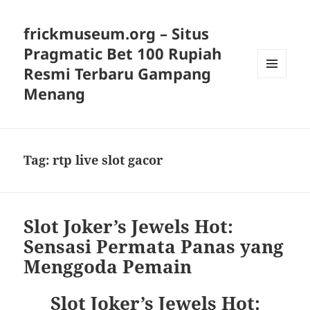
frickmuseum.org – Situs
Pragmatic Bet 100 Rupiah
Resmi Terbaru Gampang
MENU
Menang
AND
WIDGETS
Tag:
rtp live slot gacor
Slot Joker’s Jewels Hot:
Sensasi Permata Panas yang
Menggoda Pemain
Slot Joker’s Jewels Hot: