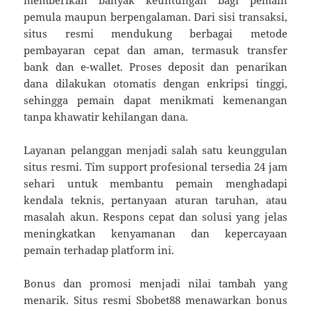
memberikan banyak keuntungan bagi pemain
pemula maupun berpengalaman. Dari sisi transaksi,
situs resmi mendukung berbagai metode
pembayaran cepat dan aman, termasuk transfer
bank dan e-wallet. Proses deposit dan penarikan
dana dilakukan otomatis dengan enkripsi tinggi,
sehingga pemain dapat menikmati kemenangan
tanpa khawatir kehilangan dana.
Layanan pelanggan menjadi salah satu keunggulan
situs resmi. Tim support profesional tersedia 24 jam
sehari untuk membantu pemain menghadapi
kendala teknis, pertanyaan aturan taruhan, atau
masalah akun. Respons cepat dan solusi yang jelas
meningkatkan kenyamanan dan kepercayaan
pemain terhadap platform ini.
Bonus dan promosi menjadi nilai tambah yang
menarik. Situs resmi Sbobet88 menawarkan bonus