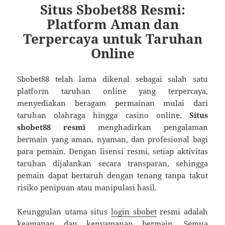
Situs Sbobet88 Resmi:
Platform Aman dan
Terpercaya untuk Taruhan
Online
Sbobet88 telah lama dikenal sebagai salah satu
platform taruhan online yang terpercaya,
menyediakan beragam permainan mulai dari
taruhan olahraga hingga casino online.
Situs
sbobet88 resmi
menghadirkan pengalaman
bermain yang aman, nyaman, dan profesional bagi
para pemain. Dengan lisensi resmi, setiap aktivitas
taruhan dijalankan secara transparan, sehingga
pemain dapat bertaruh dengan tenang tanpa takut
risiko penipuan atau manipulasi hasil.
Keunggulan utama situs
login sbobet
resmi adalah
keamanan dan kenyamanan bermain. Semua