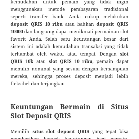
kemudahan untuk pemain yang tidak ingin
menggunakan metode pembayaran tradisional
seperti transfer bank. Anda cukup melakukan
deposit QRIS 10 ribu
atau bahkan
deposit QRIS
10000
dan langsung dapat menikmati permainan slot
favorit Anda. Salah satu keuntungan besar dari
sistem ini adalah kemudahan transaksi yang tidak
terhambat oleh waktu atau tempat. Dengan
slot
QRIS 10k
atau
slot QRIS 10 ribu
, pemain dapat
memilih nominal yang sesuai dengan kemampuan
mereka, sehingga proses deposit menjadi lebih
fleksibel dan terjangkau.
Keuntungan Bermain di Situs
Slot Deposit QRIS
Memilih
situs slot deposit QRIS
yang tepat bisa
memberikan banyak keuntungan bagi pemain.