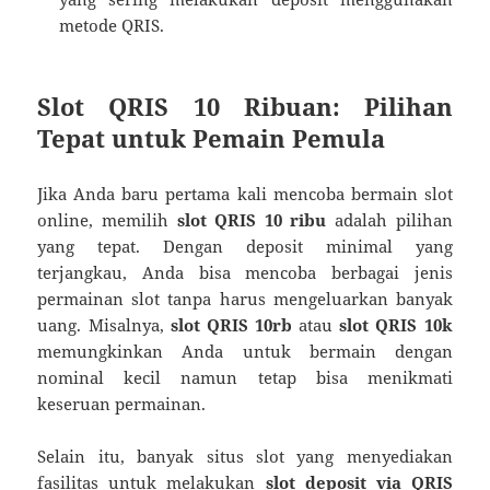
metode QRIS.
Slot QRIS 10 Ribuan: Pilihan
Tepat untuk Pemain Pemula
Jika Anda baru pertama kali mencoba bermain slot
online, memilih
slot QRIS 10 ribu
adalah pilihan
yang tepat. Dengan deposit minimal yang
terjangkau, Anda bisa mencoba berbagai jenis
permainan slot tanpa harus mengeluarkan banyak
uang. Misalnya,
slot QRIS 10rb
atau
slot QRIS 10k
memungkinkan Anda untuk bermain dengan
nominal kecil namun tetap bisa menikmati
keseruan permainan.
Selain itu, banyak situs slot yang menyediakan
fasilitas untuk melakukan
slot deposit via QRIS