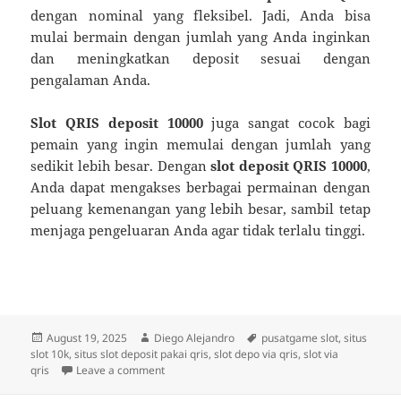
dengan nominal yang fleksibel. Jadi, Anda bisa
mulai bermain dengan jumlah yang Anda inginkan
dan meningkatkan deposit sesuai dengan
pengalaman Anda.
Slot QRIS deposit 10000
juga sangat cocok bagi
pemain yang ingin memulai dengan jumlah yang
sedikit lebih besar. Dengan
slot deposit QRIS 10000
,
Anda dapat mengakses berbagai permainan dengan
peluang kemenangan yang lebih besar, sambil tetap
menjaga pengeluaran Anda agar tidak terlalu tinggi.
Posted
Author
Tags
August 19, 2025
Diego Alejandro
pusatgame slot
,
situs
on
slot 10k
,
situs slot deposit pakai qris
,
slot depo via qris
,
slot via
on Menikmati Kemudahan Slot Deposit QRIS: So
qris
Leave a comment