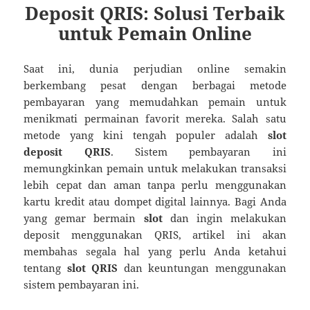
Deposit QRIS: Solusi Terbaik
untuk Pemain Online
Saat ini, dunia perjudian online semakin
berkembang pesat dengan berbagai metode
pembayaran yang memudahkan pemain untuk
menikmati permainan favorit mereka. Salah satu
metode yang kini tengah populer adalah
slot
deposit QRIS
. Sistem pembayaran ini
memungkinkan pemain untuk melakukan transaksi
lebih cepat dan aman tanpa perlu menggunakan
kartu kredit atau dompet digital lainnya. Bagi Anda
yang gemar bermain
slot
dan ingin melakukan
deposit menggunakan QRIS, artikel ini akan
membahas segala hal yang perlu Anda ketahui
tentang
slot QRIS
dan keuntungan menggunakan
sistem pembayaran ini.