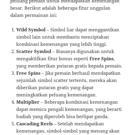
peluang pemain untuk mendapatkan kemenangan
besar. Berikut adalah beberapa fitur unggulan
dalam permainan ini:
Wild Symbol
– Simbol liar dapat menggantikan
simbol lain untuk membantu menciptakan
kombinasi kemenangan yang lebih tinggi.
Scatter Symbol
– Biasanya digunakan untuk
mengaktifkan fitur bonus seperti
Free Spins
,
yang memberikan putaran gratis kepada pemain.
Free Spins
– Jika pemain berhasil mendapatkan
sejumlah simbol scatter tertentu, mereka akan
diberikan putaran gratis yang dapat
meningkatkan peluang kemenangan.
Multiplier
– Beberapa kombinasi kemenangan
dapat memicu pengali kemenangan, yang berarti
hadiah yang diperoleh bisa berlipat ganda.
Cascading Reels
– Setelah mendapatkan
kemenangan, simbol-simbol yang menang akan