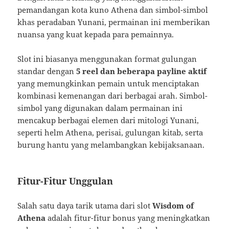
pemandangan kota kuno Athena dan simbol-simbol
khas peradaban Yunani, permainan ini memberikan
nuansa yang kuat kepada para pemainnya.
Slot ini biasanya menggunakan format gulungan
standar dengan
5 reel dan beberapa payline aktif
yang memungkinkan pemain untuk menciptakan
kombinasi kemenangan dari berbagai arah. Simbol-
simbol yang digunakan dalam permainan ini
mencakup berbagai elemen dari mitologi Yunani,
seperti helm Athena, perisai, gulungan kitab, serta
burung hantu yang melambangkan kebijaksanaan.
Fitur-Fitur Unggulan
Salah satu daya tarik utama dari slot
Wisdom of
Athena
adalah fitur-fitur bonus yang meningkatkan