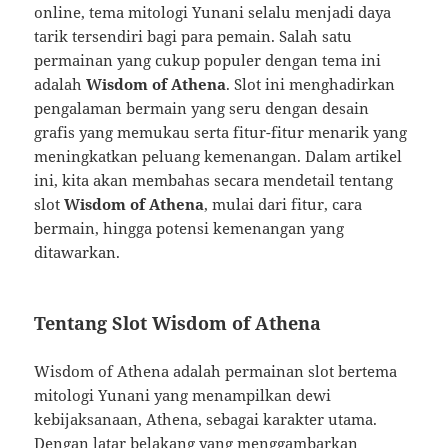
online, tema mitologi Yunani selalu menjadi daya
tarik tersendiri bagi para pemain. Salah satu
permainan yang cukup populer dengan tema ini
adalah
Wisdom of Athena
. Slot ini menghadirkan
pengalaman bermain yang seru dengan desain
grafis yang memukau serta fitur-fitur menarik yang
meningkatkan peluang kemenangan. Dalam artikel
ini, kita akan membahas secara mendetail tentang
slot
Wisdom of Athena
, mulai dari fitur, cara
bermain, hingga potensi kemenangan yang
ditawarkan.
Tentang Slot Wisdom of Athena
Wisdom of Athena adalah permainan slot bertema
mitologi Yunani yang menampilkan dewi
kebijaksanaan, Athena, sebagai karakter utama.
Dengan latar belakang yang menggambarkan