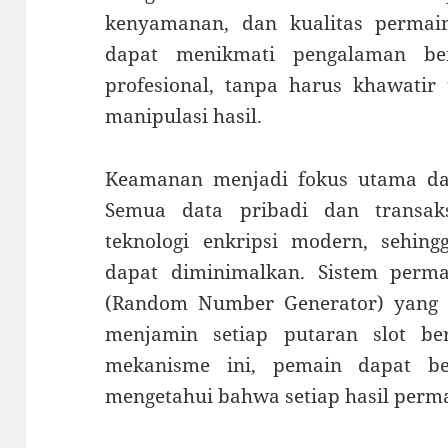
kenyamanan, dan kualitas permai
dapat menikmati pengalaman be
profesional, tanpa harus khawatir
manipulasi hasil.
Keamanan menjadi fokus utama da
Semua data pribadi dan transak
teknologi enkripsi modern, sehing
dapat diminimalkan. Sistem per
(Random Number Generator) yang te
menjamin setiap putaran slot be
mekanisme ini, pemain dapat be
mengetahui bahwa setiap hasil perma