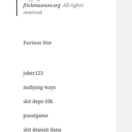
frickmuseum.org
. All rights
reserved
Partner Site
joker123
mahjong ways
slot depo 10k
pusatgame
slot deposit dana