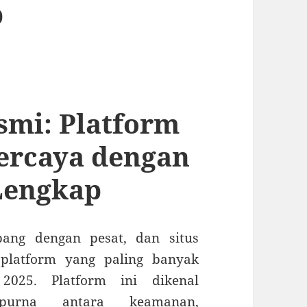
p
smi: Platform
percaya dengan
Lengkap
bang dengan pesat, dan situs
 platform yang paling banyak
2025. Platform ini dikenal
purna antara keamanan,