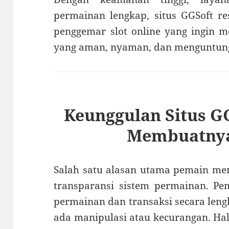
permainan lengkap, situs GGSoft re
penggemar slot online yang ingin 
yang aman, nyaman, dan menguntun
Keunggulan Situs G
Membuatnya
Salah satu alasan utama pemain mem
transparansi sistem permainan. Pe
permainan dan transaksi secara leng
ada manipulasi atau kecurangan. Ha