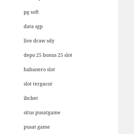
pg soft
data sgp
live draw sdy
depo 25 bonus 25 slot
habanero slot
slot tergacor
ibcbet
situs pusatgame
pusat game