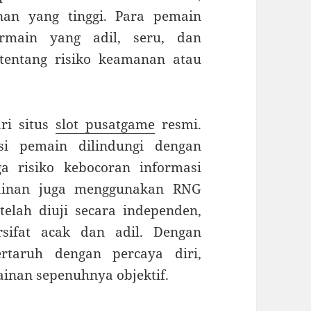
nan yang tinggi. Para pemain
rmain yang adil, seru, dan
 tentang risiko keamanan atau
ri situs
slot pusatgame
resmi.
si pemain dilindungi dengan
ga risiko kebocoran informasi
mainan juga menggunakan RNG
lah diuji secara independen,
rsifat acak dan adil. Dengan
rtaruh dengan percaya diri,
inan sepenuhnya objektif.