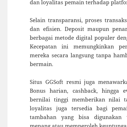
dan loyalitas pemain terhadap platf
Selain transparansi, proses transaks
dan efisien. Deposit maupun penar
berbagai metode digital populer de
Kecepatan ini memungkinkan pe
mereka secara langsung tanpa ha
bermain.
Situs GGSoft resmi juga menawark
Bonus harian, cashback, hingga e
bernilai tinggi memberikan nilai
loyalitas juga tersedia bagi pem
tambahan yang bisa digunakan 
menang atau memperoleh keuntungan