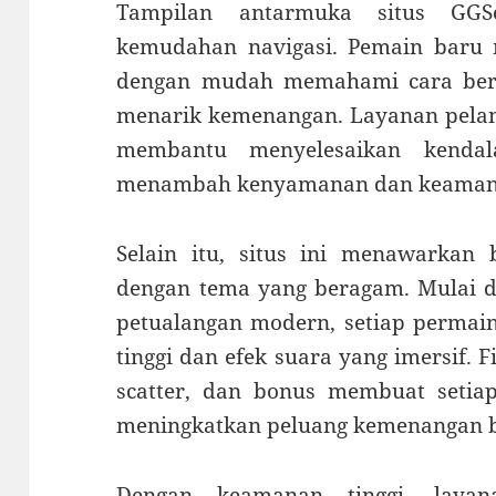
Tampilan antarmuka situs GGS
kemudahan navigasi. Pemain baru
dengan mudah memahami cara berm
menarik kemenangan. Layanan pelang
membantu menyelesaikan kendala
menambah kenyamanan dan keaman
Selain itu, situs ini menawarkan 
dengan tema yang beragam. Mulai dar
petualangan modern, setiap permain
tinggi dan efek suara yang imersif. F
scatter, dan bonus membuat setiap
meningkatkan peluang kemenangan b
Dengan keamanan tinggi, layana