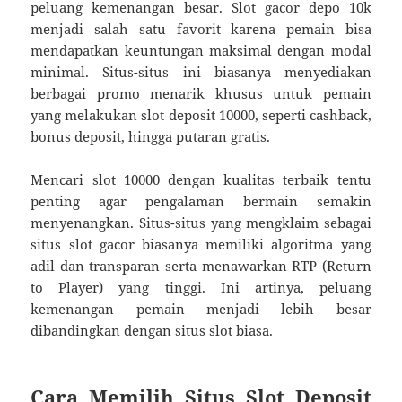
peluang kemenangan besar. Slot gacor depo 10k
menjadi salah satu favorit karena pemain bisa
mendapatkan keuntungan maksimal dengan modal
minimal. Situs-situs ini biasanya menyediakan
berbagai promo menarik khusus untuk pemain
yang melakukan slot deposit 10000, seperti cashback,
bonus deposit, hingga putaran gratis.
Mencari slot 10000 dengan kualitas terbaik tentu
penting agar pengalaman bermain semakin
menyenangkan. Situs-situs yang mengklaim sebagai
situs slot gacor biasanya memiliki algoritma yang
adil dan transparan serta menawarkan RTP (Return
to Player) yang tinggi. Ini artinya, peluang
kemenangan pemain menjadi lebih besar
dibandingkan dengan situs slot biasa.
Cara Memilih Situs Slot Deposit