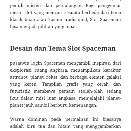
penuh misteri dan petualangan. Bagi penggemar
mesin slot yang mencari sesuatu berbeda dari tema
klasik buah atau kasino tradisional, Slot Spaceman
bisa menjadi pilihan yang tepat.
Desain dan Tema Slot Spaceman
pusatwin login
Spaceman mengambil inspirasi dari
eksplorasi ruang angkasa, menampilkan karakter
astronot, planet, roket, dan berbagai elemen galaksi
yang keren. Tampilan grafis yang cerah dan
futuristik membawa pemain seolah-olah sedang
ikut dalam misi luar angkasa, menjelajahi planet-
planet jauh sambil berburu kemenangan.
Warna dominan pada permainan ini biasanya
adalah biru tua dan hitam yang menggambarkan