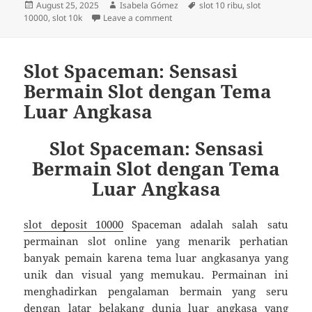
Posted
Author
Tags
August 25, 2025
Isabela Gómez
slot 10 ribu
,
slot
on
on Slot Joker’s Jewels: Permainan 
10000
,
slot 10k
Leave a comment
Slot Spaceman: Sensasi
Bermain Slot dengan Tema
Luar Angkasa
Slot Spaceman: Sensasi
Bermain Slot dengan Tema
Luar Angkasa
slot deposit 10000
Spaceman adalah salah satu
permainan slot online yang menarik perhatian
banyak pemain karena tema luar angkasanya yang
unik dan visual yang memukau. Permainan ini
menghadirkan pengalaman bermain yang seru
dengan latar belakang dunia luar angkasa yang