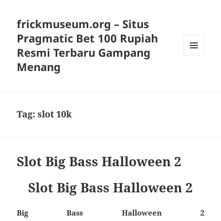
frickmuseum.org – Situs
Pragmatic Bet 100 Rupiah
Resmi Terbaru Gampang
MENU
Menang
AND
WIDGETS
Tag:
slot 10k
Slot Big Bass Halloween 2
Slot Big Bass Halloween 2
Big Bass Halloween 2