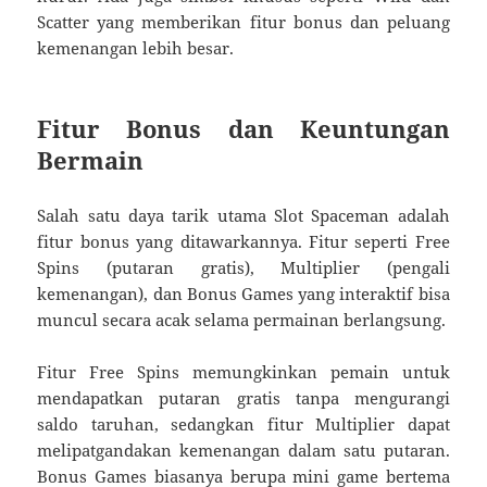
Scatter yang memberikan fitur bonus dan peluang
kemenangan lebih besar.
Fitur Bonus dan Keuntungan
Bermain
Salah satu daya tarik utama Slot Spaceman adalah
fitur bonus yang ditawarkannya. Fitur seperti Free
Spins (putaran gratis), Multiplier (pengali
kemenangan), dan Bonus Games yang interaktif bisa
muncul secara acak selama permainan berlangsung.
Fitur Free Spins memungkinkan pemain untuk
mendapatkan putaran gratis tanpa mengurangi
saldo taruhan, sedangkan fitur Multiplier dapat
melipatgandakan kemenangan dalam satu putaran.
Bonus Games biasanya berupa mini game bertema