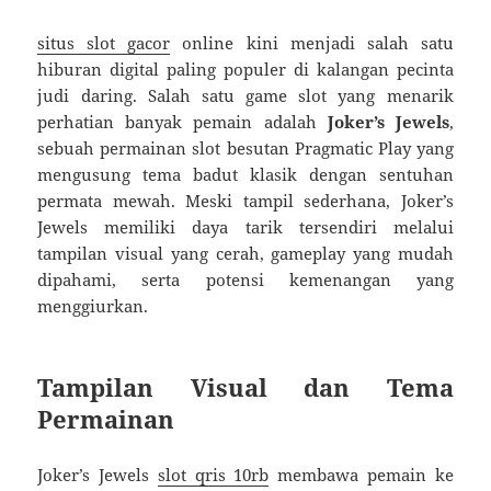
situs slot gacor
online kini menjadi salah satu
hiburan digital paling populer di kalangan pecinta
judi daring. Salah satu game slot yang menarik
perhatian banyak pemain adalah
Joker’s Jewels
,
sebuah permainan slot besutan Pragmatic Play yang
mengusung tema badut klasik dengan sentuhan
permata mewah. Meski tampil sederhana, Joker’s
Jewels memiliki daya tarik tersendiri melalui
tampilan visual yang cerah, gameplay yang mudah
dipahami, serta potensi kemenangan yang
menggiurkan.
Tampilan Visual dan Tema
Permainan
Joker’s Jewels
slot qris 10rb
membawa pemain ke