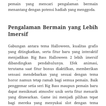
pemain yang mencari pengalaman bermain
menantang dengan potensi hadiah yang menggoda.
Pengalaman Bermain yang Lebih
Imersif
Gabungan antara tema Halloween, kualitas grafis
yang ditingkatkan, serta fitur baru yang interaktif
menjadikan Big Bass Halloween 2 lebih imersif
dibandingkan pendahulunya. Efek animasi,
terutama saat fitur bonus diaktifkan, memberikan
sensasi mendebarkan yang sesuai dengan tema
horor namun tetap ramah bagi semua pemain. Baik
penggemar setia seri Big Bass maupun pemain baru
dapat menikmati atmosfer unik serta fitur menarik
yang ditawarkan. Game ini menjadi pilihan tepat
bagi mereka yang menyukai slot dengan tema