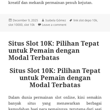
kreatif dan mekanik permainan penuh kejutan.
Posted
Author
Tags
December 9, 2025
Isabela Gómez
link slot depo 10k
,
on
on Slot Big Bass Halloween 2
slot 10000
,
slot 10k
Leave a comment
Situs Slot 10K: Pilihan Tepat
untuk Pemain dengan
Modal Terbatas
Situs Slot 10K: Pilihan Tepat
untuk Pemain dengan
Modal Terbatas
Dalam dunia permainan slot online, kini semakin
banyak situs yang menawarkan berbagai
kemudahan bagi para pemainnya, terutama dari segi