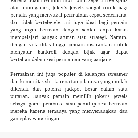
atau mini-games, Joker’s Jewels sangat cocok bagi
pemain yang menyukai permainan cepat, sederhana,
dan tidak bertele-tele. Ini juga ideal bagi pemain
yang ingin bermain dengan santai tanpa harus
mempelajari banyak aturan atau strategi. Namun,
dengan volatilitas tinggi, pemain disarankan untuk
mengatur bankroll dengan bijak agar dapat
bertahan dalam sesi permainan yang panjang.
Permainan ini juga populer di kalangan streamer
dan komunitas slot karena tampilannya yang mudah
dikenali dan potensi jackpot besar dalam satu
putaran. Banyak pemain memilih Joker’s Jewels
sebagai game pembuka atau penutup sesi bermain
mereka karena temanya yang menyenangkan dan
gameplay yang ringan.