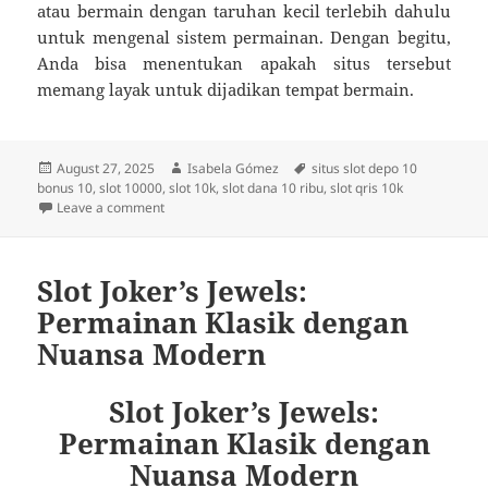
atau bermain dengan taruhan kecil terlebih dahulu
untuk mengenal sistem permainan. Dengan begitu,
Anda bisa menentukan apakah situs tersebut
memang layak untuk dijadikan tempat bermain.
Posted
Author
Tags
August 27, 2025
Isabela Gómez
situs slot depo 10
on
bonus 10
,
slot 10000
,
slot 10k
,
slot dana 10 ribu
,
slot qris 10k
on Situs Slot 10K: Pilihan Tepat untuk Pemain dengan
Leave a comment
Slot Joker’s Jewels:
Permainan Klasik dengan
Nuansa Modern
Slot Joker’s Jewels:
Permainan Klasik dengan
Nuansa Modern