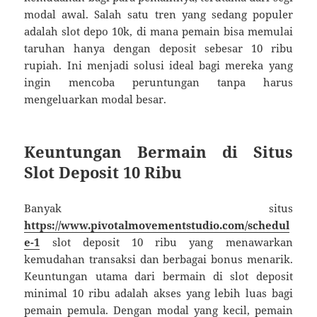
modal awal. Salah satu tren yang sedang populer
adalah slot depo 10k, di mana pemain bisa memulai
taruhan hanya dengan deposit sebesar 10 ribu
rupiah. Ini menjadi solusi ideal bagi mereka yang
ingin mencoba peruntungan tanpa harus
mengeluarkan modal besar.
Keuntungan Bermain di Situs
Slot Deposit 10 Ribu
Banyak situs
https://www.pivotalmovementstudio.com/schedul
e-1
slot deposit 10 ribu yang menawarkan
kemudahan transaksi dan berbagai bonus menarik.
Keuntungan utama dari bermain di slot deposit
minimal 10 ribu adalah akses yang lebih luas bagi
pemain pemula. Dengan modal yang kecil, pemain