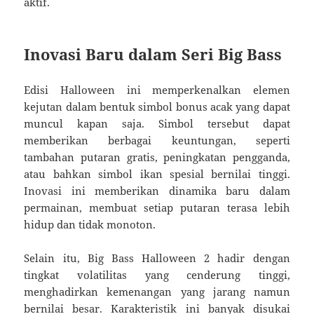
aktif.
Inovasi Baru dalam Seri Big Bass
Edisi Halloween ini memperkenalkan elemen
kejutan dalam bentuk simbol bonus acak yang dapat
muncul kapan saja. Simbol tersebut dapat
memberikan berbagai keuntungan, seperti
tambahan putaran gratis, peningkatan pengganda,
atau bahkan simbol ikan spesial bernilai tinggi.
Inovasi ini memberikan dinamika baru dalam
permainan, membuat setiap putaran terasa lebih
hidup dan tidak monoton.
Selain itu, Big Bass Halloween 2 hadir dengan
tingkat volatilitas yang cenderung tinggi,
menghadirkan kemenangan yang jarang namun
bernilai besar. Karakteristik ini banyak disukai