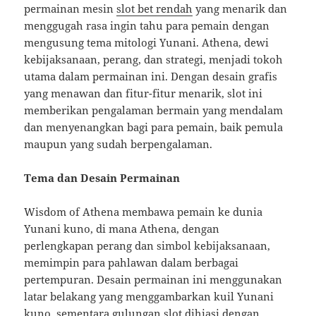
permainan mesin
slot bet rendah
yang menarik dan
menggugah rasa ingin tahu para pemain dengan
mengusung tema mitologi Yunani. Athena, dewi
kebijaksanaan, perang, dan strategi, menjadi tokoh
utama dalam permainan ini. Dengan desain grafis
yang menawan dan fitur-fitur menarik, slot ini
memberikan pengalaman bermain yang mendalam
dan menyenangkan bagi para pemain, baik pemula
maupun yang sudah berpengalaman.
Tema dan Desain Permainan
Wisdom of Athena membawa pemain ke dunia
Yunani kuno, di mana Athena, dengan
perlengkapan perang dan simbol kebijaksanaan,
memimpin para pahlawan dalam berbagai
pertempuran. Desain permainan ini menggunakan
latar belakang yang menggambarkan kuil Yunani
kuno, sementara gulungan slot dihiasi dengan