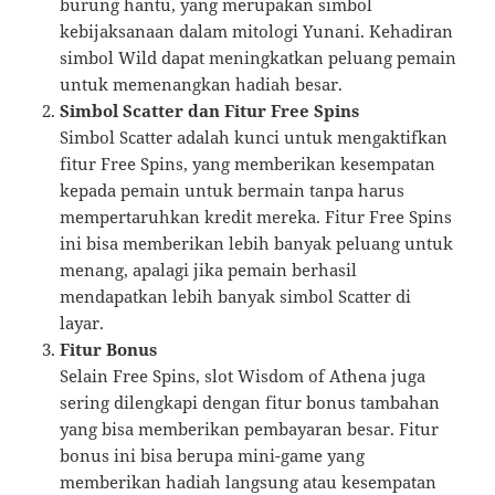
burung hantu, yang merupakan simbol
kebijaksanaan dalam mitologi Yunani. Kehadiran
simbol Wild dapat meningkatkan peluang pemain
untuk memenangkan hadiah besar.
Simbol Scatter dan Fitur Free Spins
Simbol Scatter adalah kunci untuk mengaktifkan
fitur Free Spins, yang memberikan kesempatan
kepada pemain untuk bermain tanpa harus
mempertaruhkan kredit mereka. Fitur Free Spins
ini bisa memberikan lebih banyak peluang untuk
menang, apalagi jika pemain berhasil
mendapatkan lebih banyak simbol Scatter di
layar.
Fitur Bonus
Selain Free Spins, slot Wisdom of Athena juga
sering dilengkapi dengan fitur bonus tambahan
yang bisa memberikan pembayaran besar. Fitur
bonus ini bisa berupa mini-game yang
memberikan hadiah langsung atau kesempatan