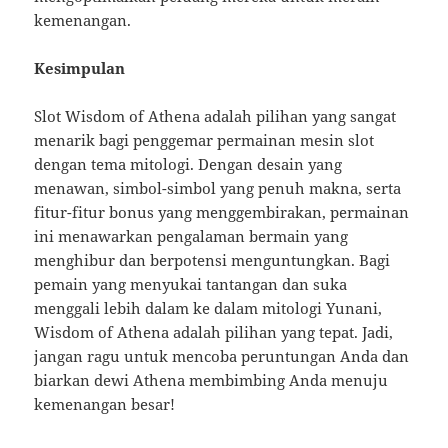
kemenangan.
Kesimpulan
Slot Wisdom of Athena adalah pilihan yang sangat
menarik bagi penggemar permainan mesin slot
dengan tema mitologi. Dengan desain yang
menawan, simbol-simbol yang penuh makna, serta
fitur-fitur bonus yang menggembirakan, permainan
ini menawarkan pengalaman bermain yang
menghibur dan berpotensi menguntungkan. Bagi
pemain yang menyukai tantangan dan suka
menggali lebih dalam ke dalam mitologi Yunani,
Wisdom of Athena adalah pilihan yang tepat. Jadi,
jangan ragu untuk mencoba peruntungan Anda dan
biarkan dewi Athena membimbing Anda menuju
kemenangan besar!