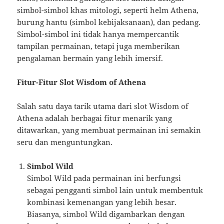
simbol-simbol khas mitologi, seperti helm Athena,
burung hantu (simbol kebijaksanaan), dan pedang.
Simbol-simbol ini tidak hanya mempercantik
tampilan permainan, tetapi juga memberikan
pengalaman bermain yang lebih imersif.
Fitur-Fitur Slot Wisdom of Athena
Salah satu daya tarik utama dari slot Wisdom of
Athena adalah berbagai fitur menarik yang
ditawarkan, yang membuat permainan ini semakin
seru dan menguntungkan.
Simbol Wild
Simbol Wild pada permainan ini berfungsi
sebagai pengganti simbol lain untuk membentuk
kombinasi kemenangan yang lebih besar.
Biasanya, simbol Wild digambarkan dengan