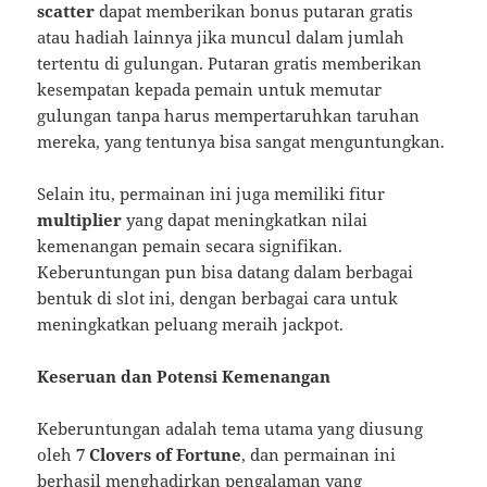
scatter
dapat memberikan bonus putaran gratis
atau hadiah lainnya jika muncul dalam jumlah
tertentu di gulungan. Putaran gratis memberikan
kesempatan kepada pemain untuk memutar
gulungan tanpa harus mempertaruhkan taruhan
mereka, yang tentunya bisa sangat menguntungkan.
Selain itu, permainan ini juga memiliki fitur
multiplier
yang dapat meningkatkan nilai
kemenangan pemain secara signifikan.
Keberuntungan pun bisa datang dalam berbagai
bentuk di slot ini, dengan berbagai cara untuk
meningkatkan peluang meraih jackpot.
Keseruan dan Potensi Kemenangan
Keberuntungan adalah tema utama yang diusung
oleh
7 Clovers of Fortune
, dan permainan ini
berhasil menghadirkan pengalaman yang