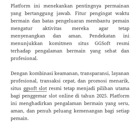
Platform ini menekankan pentingnya permainan
yang bertanggung jawab. Fitur pengingat waktu
bermain dan batas pengeluaran membantu pemain
mengatur aktivitas mereka agar tetap
menyenangkan dan aman. Pendekatan ini
menunjukkan komitmen situs GGSoft resmi
terhadap pengalaman bermain yang sehat dan
profesional.
Dengan kombinasi keamanan, transparansi, layanan
profesional, transaksi cepat, dan promosi menarik,
situs
ggsoft slot
resmi tetap menjadi pilihan utama
bagi penggemar slot online di tahun 2025. Platform
ini menghadirkan pengalaman bermain yang seru,
aman, dan penuh peluang kemenangan bagi setiap
pemain.