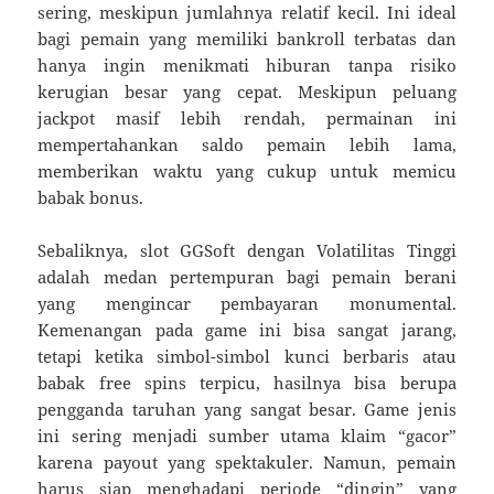
sering, meskipun jumlahnya relatif kecil. Ini ideal
bagi pemain yang memiliki bankroll terbatas dan
hanya ingin menikmati hiburan tanpa risiko
kerugian besar yang cepat. Meskipun peluang
jackpot masif lebih rendah, permainan ini
mempertahankan saldo pemain lebih lama,
memberikan waktu yang cukup untuk memicu
babak bonus.
Sebaliknya, slot GGSoft dengan Volatilitas Tinggi
adalah medan pertempuran bagi pemain berani
yang mengincar pembayaran monumental.
Kemenangan pada game ini bisa sangat jarang,
tetapi ketika simbol-simbol kunci berbaris atau
babak free spins terpicu, hasilnya bisa berupa
pengganda taruhan yang sangat besar. Game jenis
ini sering menjadi sumber utama klaim “gacor”
karena payout yang spektakuler. Namun, pemain
harus siap menghadapi periode “dingin” yang