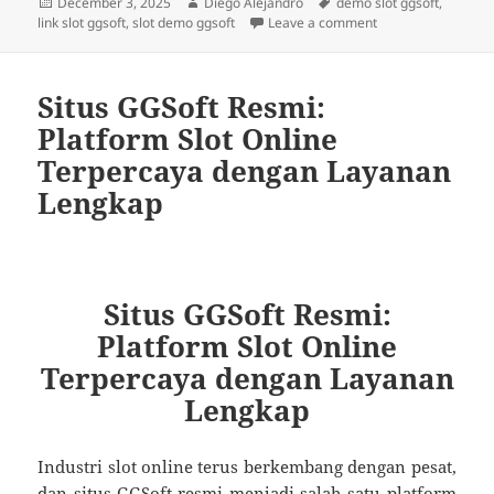
Posted
Author
Tags
December 3, 2025
Diego Alejandro
demo slot ggsoft
,
on
on Membandingkan Vo
link slot ggsoft
,
slot demo ggsoft
Leave a comment
Situs GGSoft Resmi:
Platform Slot Online
Terpercaya dengan Layanan
Lengkap
Situs GGSoft Resmi:
Platform Slot Online
Terpercaya dengan Layanan
Lengkap
Industri slot online terus berkembang dengan pesat,
dan situs GGSoft resmi menjadi salah satu platform