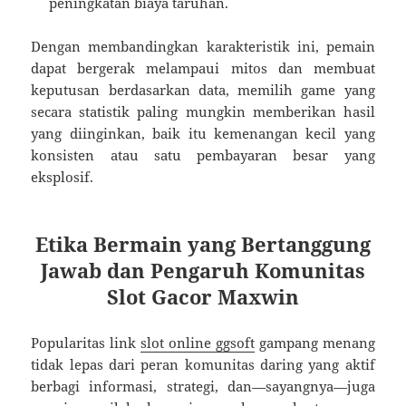
peningkatan biaya taruhan.
Dengan membandingkan karakteristik ini, pemain
dapat bergerak melampaui mitos dan membuat
keputusan berdasarkan data, memilih game yang
secara statistik paling mungkin memberikan hasil
yang diinginkan, baik itu kemenangan kecil yang
konsisten atau satu pembayaran besar yang
eksplosif.
Etika Bermain yang Bertanggung
Jawab dan Pengaruh Komunitas
Slot Gacor Maxwin
Popularitas link
slot online ggsoft
gampang menang
tidak lepas dari peran komunitas daring yang aktif
berbagi informasi, strategi, dan—sayangnya—juga