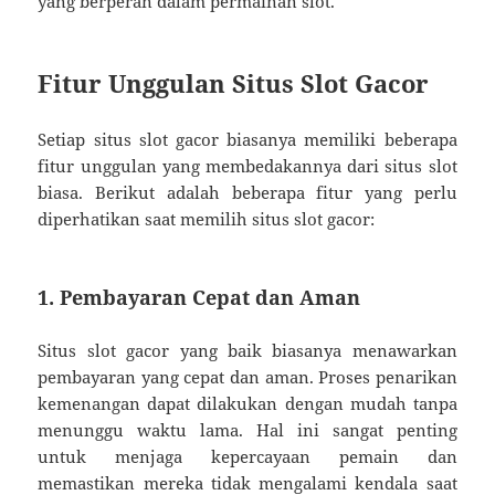
yang berperan dalam permainan slot.
Fitur Unggulan Situs Slot Gacor
Setiap situs slot gacor biasanya memiliki beberapa
fitur unggulan yang membedakannya dari situs slot
biasa. Berikut adalah beberapa fitur yang perlu
diperhatikan saat memilih situs slot gacor:
1. Pembayaran Cepat dan Aman
Situs slot gacor yang baik biasanya menawarkan
pembayaran yang cepat dan aman. Proses penarikan
kemenangan dapat dilakukan dengan mudah tanpa
menunggu waktu lama. Hal ini sangat penting
untuk menjaga kepercayaan pemain dan
memastikan mereka tidak mengalami kendala saat