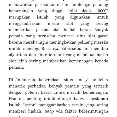
menawarkan permainan mesin slot dengan peluang
kemenangan yang tinggi. “
slot depo 10000
”
merupakan istilah yang digunakan untuk
menggambarkan mesin slot yang sering
memberikan jackpot atau hadiah besar. Banyak
pemain yang berusaha mencari situs slot gacor
karena mereka ingin meningkatkan peluang mereka
untuk menang. Biasanya, situs-situs ini memiliki
algoritma dan fitur tertentu yang membuat mesin
slot lebih sering memberikan kemenangan kepada
pemain.
Di Indonesia, keberadaan situs slot gacor telah
menarik perhatian banyak pemain yang tertarik
dengan potensi besar untuk meraih kemenangan.
Namun, penting untuk diingat bahwa meskipun
istilah “gacor” menggambarkan mesin yang sering
memberi hadiah, tetap ada faktor keberuntungan