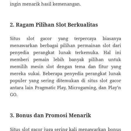
ingin menarik hasil kemenangan.
2. Ragam Pilihan Slot Berkualitas
Situs slot gacor yang terpercaya biasanya
menawarkan berbagai pilihan permainan slot dari
penyedia perangkat lunak terkemuka. Hal ini
memberi pemain lebih banyak pilihan untuk
memilih mesin slot dengan tema dan fitur yang
mereka sukai. Beberapa penyedia perangkat lunak
populer yang sering ditemukan di situs slot gacor
antara lain Pragmatic Play, Microgaming, dan Play’n
GO.
3. Bonus dan Promosi Menarik
Situs slot gacor juga sering kali menawarkan bonus