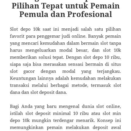
Pilihan Tepat untuk Pemain
Pemula dan Profesional
Slot depo 10k saat ini menjadi salah satu pilihan
favorit para penggemar judi online. Banyak pemain
yang mencari kemudahan dalam bermain slot tanpa
harus mengeluarkan modal besar, dan slot 10k
memberikan solusi tepat. Dengan slot depo 10 ribu,
siapa saja bisa merasakan sensasi bermain di situs
slot gacor dengan modal yang terjangkau.
Keuntungan lainnya adalah kemudahan melakukan
transaksi melalui berbagai metode, termasuk slot
dana dan slot deposit dana.
Bagi Anda yang baru mengenal dunia slot online,
istilah slot deposit minimal 10 ribu atau slot min
depo 10k mungkin terdengar menarik. Konsep ini
memungkinkan pemain melakukan deposit awal