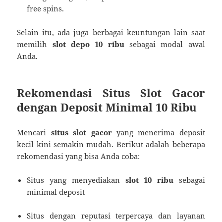
free spins.
Selain itu, ada juga berbagai keuntungan lain saat
memilih
slot depo 10 ribu
sebagai modal awal
Anda.
Rekomendasi Situs Slot Gacor
dengan Deposit Minimal 10 Ribu
Mencari
situs slot gacor
yang menerima deposit
kecil kini semakin mudah. Berikut adalah beberapa
rekomendasi yang bisa Anda coba:
Situs yang menyediakan
slot 10 ribu
sebagai
minimal deposit
Situs dengan reputasi terpercaya dan layanan