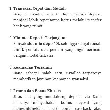
Transaksi Cepat dan Mudah
Dengan e-wallet seperti Dana, proses deposit
menjadi lebih cepat tanpa harus melalui transfer
bank yang rumit.
Minimal Deposit Terjangkau
Banyak
slot min depo 10k
sehingga sangat ramah
untuk pemula dan pemain yang ingin bermain
dengan modal terbatas.
Keamanan Terjamin
Dana sebagai salah satu e-wallet terpercaya
memberikan jaminan keamanan transaksi.
Promo dan Bonus Khusus
Situs slot yang mendukung deposit via Dana
biasanya menyediakan bonus deposit yang
menguntungkan, seperti bonus cashback atau