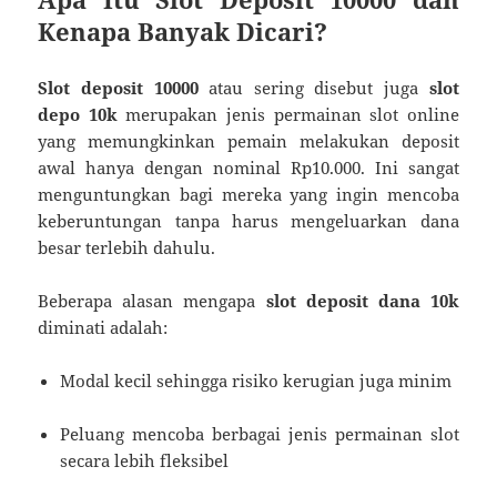
Kenapa Banyak Dicari?
Slot deposit 10000
atau sering disebut juga
slot
depo 10k
merupakan jenis permainan slot online
yang memungkinkan pemain melakukan deposit
awal hanya dengan nominal Rp10.000. Ini sangat
menguntungkan bagi mereka yang ingin mencoba
keberuntungan tanpa harus mengeluarkan dana
besar terlebih dahulu.
Beberapa alasan mengapa
slot deposit dana 10k
diminati adalah:
Modal kecil sehingga risiko kerugian juga minim
Peluang mencoba berbagai jenis permainan slot
secara lebih fleksibel