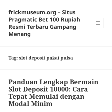
frickmuseum.org – Situs
Pragmatic Bet 100 Rupiah
Resmi Terbaru Gampang
MENU
Menang
AND
WIDGETS
Tag:
slot deposit pakai pulsa
Panduan Lengkap Bermain
Slot Deposit 10000: Cara
Tepat Memulai dengan
Modal Minim