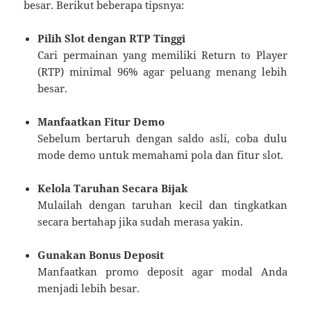
besar. Berikut beberapa tipsnya:
Pilih Slot dengan RTP Tinggi
Cari permainan yang memiliki Return to Player
(RTP) minimal 96% agar peluang menang lebih
besar.
Manfaatkan Fitur Demo
Sebelum bertaruh dengan saldo asli, coba dulu
mode demo untuk memahami pola dan fitur slot.
Kelola Taruhan Secara Bijak
Mulailah dengan taruhan kecil dan tingkatkan
secara bertahap jika sudah merasa yakin.
Gunakan Bonus Deposit
Manfaatkan promo deposit agar modal Anda
menjadi lebih besar.