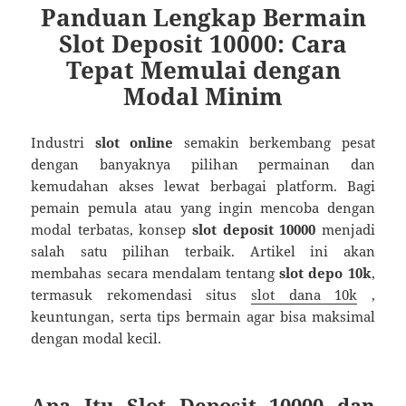
Panduan Lengkap Bermain
Slot Deposit 10000: Cara
Tepat Memulai dengan
Modal Minim
Industri
slot online
semakin berkembang pesat
dengan banyaknya pilihan permainan dan
kemudahan akses lewat berbagai platform. Bagi
pemain pemula atau yang ingin mencoba dengan
modal terbatas, konsep
slot deposit 10000
menjadi
salah satu pilihan terbaik. Artikel ini akan
membahas secara mendalam tentang
slot depo 10k
,
termasuk rekomendasi situs
slot dana 10k
,
keuntungan, serta tips bermain agar bisa maksimal
dengan modal kecil.
Apa Itu Slot Deposit 10000 dan