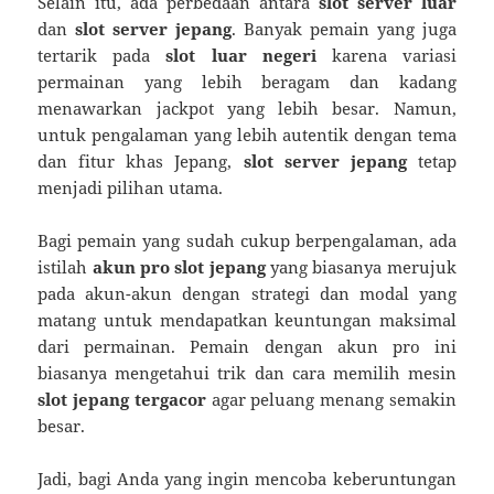
Selain itu, ada perbedaan antara
slot server luar
dan
slot server jepang
. Banyak pemain yang juga
tertarik pada
slot luar negeri
karena variasi
permainan yang lebih beragam dan kadang
menawarkan jackpot yang lebih besar. Namun,
untuk pengalaman yang lebih autentik dengan tema
dan fitur khas Jepang,
slot server jepang
tetap
menjadi pilihan utama.
Bagi pemain yang sudah cukup berpengalaman, ada
istilah
akun pro slot jepang
yang biasanya merujuk
pada akun-akun dengan strategi dan modal yang
matang untuk mendapatkan keuntungan maksimal
dari permainan. Pemain dengan akun pro ini
biasanya mengetahui trik dan cara memilih mesin
slot jepang tergacor
agar peluang menang semakin
besar.
Jadi, bagi Anda yang ingin mencoba keberuntungan