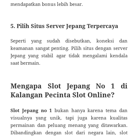
mendapatkan bonus lebih besar.
5. Pilih Situs Server Jepang Terpercaya
Seperti yang sudah disebutkan, koneksi dan
keamanan sangat penting. Pilih situs dengan server
Jepang yang stabil agar tidak mengalami kendala
saat bermain.
Mengapa Slot Jepang No 1 di
Kalangan Pecinta Slot Online?
Slot Jepang no 1
bukan hanya karena tema dan
visualnya yang unik, tapi juga karena kualitas
permainan dan peluang menang yang ditawarkan.
Dibandingkan dengan slot dari negara lain, slot