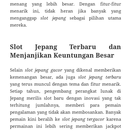
menang yang lebih besar. Dengan fitur-fitur
menarik ini, tidak heran jika banyak yang
menganggap
slot jepang
sebagai pilihan utama
mereka.
Slot Jepang Terbaru dan
Menjanjikan Keuntungan Besar
Selain
slot jepang gacor
yang dikenal memberikan
kemenangan besar, ada juga
slot jepang terbaru
yang terus muncul dengan tema dan fitur menarik.
Setiap tahun, pengembang perangkat lunak di
Jepang merilis slot baru dengan inovasi yang tak
terhitung jumlahnya, memberi para pemain
pengalaman yang tidak akan membosankan. Banyak
pemain kini beralih ke
slot jepang tergacor
karena
permainan ini lebih sering memberikan jackpot