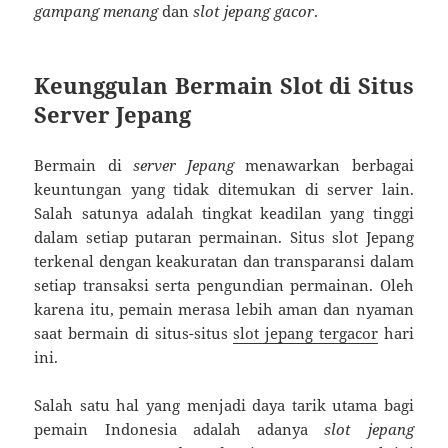
gampang menang
dan
slot jepang gacor
.
Keunggulan Bermain Slot di Situs
Server Jepang
Bermain di
server Jepang
menawarkan berbagai
keuntungan yang tidak ditemukan di server lain.
Salah satunya adalah tingkat keadilan yang tinggi
dalam setiap putaran permainan. Situs slot Jepang
terkenal dengan keakuratan dan transparansi dalam
setiap transaksi serta pengundian permainan. Oleh
karena itu, pemain merasa lebih aman dan nyaman
saat bermain di situs-situs
slot jepang tergacor
hari
ini.
Salah satu hal yang menjadi daya tarik utama bagi
pemain Indonesia adalah adanya
slot jepang