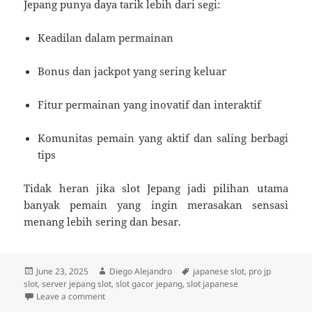
Jepang punya daya tarik lebih dari segi:
Keadilan dalam permainan
Bonus dan jackpot yang sering keluar
Fitur permainan yang inovatif dan interaktif
Komunitas pemain yang aktif dan saling berbagi
tips
Tidak heran jika slot Jepang jadi pilihan utama
banyak pemain yang ingin merasakan sensasi
menang lebih sering dan besar.
Posted
Author
Tags
June 23, 2025
Diego Alejandro
japanese slot
,
pro jp
on
slot
,
server jepang slot
,
slot gacor jepang
,
slot japanese
on Mengenal Slot Jepang Gampang Menang: Panduan
Leave a comment