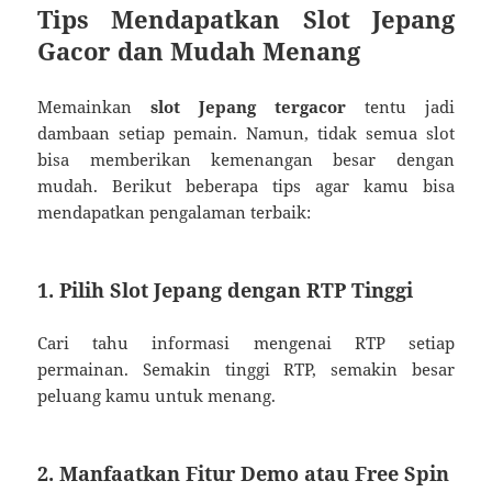
Tips Mendapatkan Slot Jepang
Gacor dan Mudah Menang
Memainkan
slot Jepang tergacor
tentu jadi
dambaan setiap pemain. Namun, tidak semua slot
bisa memberikan kemenangan besar dengan
mudah. Berikut beberapa tips agar kamu bisa
mendapatkan pengalaman terbaik:
1. Pilih Slot Jepang dengan RTP Tinggi
Cari tahu informasi mengenai RTP setiap
permainan. Semakin tinggi RTP, semakin besar
peluang kamu untuk menang.
2. Manfaatkan Fitur Demo atau Free Spin