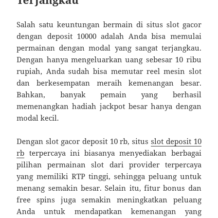
Salah satu keuntungan bermain di situs slot gacor
dengan deposit 10000 adalah Anda bisa memulai
permainan dengan modal yang sangat terjangkau.
Dengan hanya mengeluarkan uang sebesar 10 ribu
rupiah, Anda sudah bisa memutar reel mesin slot
dan berkesempatan meraih kemenangan besar.
Bahkan, banyak pemain yang berhasil
memenangkan hadiah jackpot besar hanya dengan
modal kecil.
Dengan slot gacor deposit 10 rb, situs
slot deposit 10
rb
terpercaya
ini biasanya menyediakan berbagai
pilihan permainan slot dari provider terpercaya
yang memiliki RTP tinggi, sehingga peluang untuk
menang semakin besar. Selain itu, fitur bonus dan
free spins juga semakin meningkatkan peluang
Anda untuk mendapatkan kemenangan yang