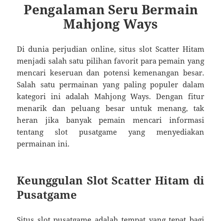
Pengalaman Seru Bermain
Mahjong Ways
Di dunia perjudian online, situs slot Scatter Hitam
menjadi salah satu pilihan favorit para pemain yang
mencari keseruan dan potensi kemenangan besar.
Salah satu permainan yang paling populer dalam
kategori ini adalah Mahjong Ways. Dengan fitur
menarik dan peluang besar untuk menang, tak
heran jika banyak pemain mencari informasi
tentang slot pusatgame yang menyediakan
permainan ini.
Keunggulan Slot Scatter Hitam di
Pusatgame
Situs slot pusatgame adalah tempat yang tepat bagi