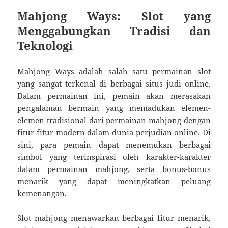
Mahjong Ways: Slot yang
Menggabungkan Tradisi dan
Teknologi
Mahjong Ways adalah salah satu permainan slot
yang sangat terkenal di berbagai situs judi online.
Dalam permainan ini, pemain akan merasakan
pengalaman bermain yang memadukan elemen-
elemen tradisional dari permainan mahjong dengan
fitur-fitur modern dalam dunia perjudian online. Di
sini, para pemain dapat menemukan berbagai
simbol yang terinspirasi oleh karakter-karakter
dalam permainan mahjong, serta bonus-bonus
menarik yang dapat meningkatkan peluang
kemenangan.
Slot mahjong menawarkan berbagai fitur menarik,