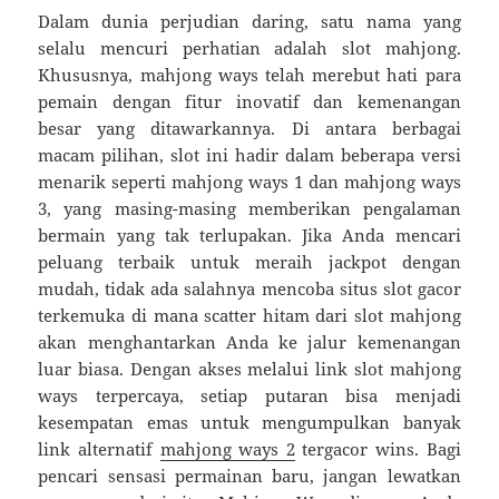
Dalam dunia perjudian daring, satu nama yang
selalu mencuri perhatian adalah slot mahjong.
Khususnya, mahjong ways telah merebut hati para
pemain dengan fitur inovatif dan kemenangan
besar yang ditawarkannya. Di antara berbagai
macam pilihan, slot ini hadir dalam beberapa versi
menarik seperti mahjong ways 1 dan mahjong ways
3, yang masing-masing memberikan pengalaman
bermain yang tak terlupakan. Jika Anda mencari
peluang terbaik untuk meraih jackpot dengan
mudah, tidak ada salahnya mencoba situs slot gacor
terkemuka di mana scatter hitam dari slot mahjong
akan menghantarkan Anda ke jalur kemenangan
luar biasa. Dengan akses melalui link slot mahjong
ways terpercaya, setiap putaran bisa menjadi
kesempatan emas untuk mengumpulkan banyak
link alternatif
mahjong ways 2
tergacor wins. Bagi
pencari sensasi permainan baru, jangan lewatkan