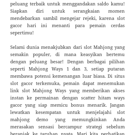
peluang terbaik untuk menggandakan saldo kamu!
Siapkan diri untuk serangkaian momen
mendebarkan sambil mengejar rejeki, karena slot
gacor hari ini menanti para pemain cerdas
sepertimu!
Selami dunia menakjubkan dari slot Mahjong yang
semakin populer, di mana keasyikan bertemu
dengan peluang besar! Dengan berbagai pilihan
seperti Mahjong Ways 1 dan 3, setiap putaran
membawa potensi kemenangan luar biasa. Di situs
slot gacor terkemuka, pemain dapat menemukan
link slot Mahjong Ways yang memberikan akses
instan ke permainan dengan scatter hitam ways
gacor yang siap memicu bonus menarik. Jangan
lewatkan kesempatan untuk menjelajahi slot
mahjong demo yang memungkinkan Anda
merasakan sensasi bercampur strategi sebelum
beranjak ke taruhan nyata. Mari kita perhatikan