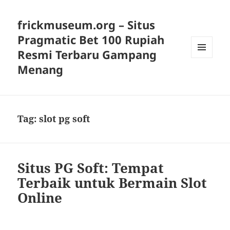
frickmuseum.org – Situs
Pragmatic Bet 100 Rupiah
Resmi Terbaru Gampang
MENU
Menang
AND
WIDGETS
Tag:
slot pg soft
Situs PG Soft: Tempat
Terbaik untuk Bermain Slot
Online