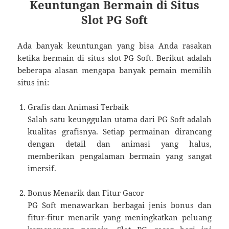
Keuntungan Bermain di Situs
Slot PG Soft
Ada banyak keuntungan yang bisa Anda rasakan
ketika bermain di situs slot PG Soft. Berikut adalah
beberapa alasan mengapa banyak pemain memilih
situs ini:
Grafis dan Animasi Terbaik
Salah satu keunggulan utama dari PG Soft adalah
kualitas grafisnya. Setiap permainan dirancang
dengan detail dan animasi yang halus,
memberikan pengalaman bermain yang sangat
imersif.
Bonus Menarik dan Fitur Gacor
PG Soft menawarkan berbagai jenis bonus dan
fitur-fitur menarik yang meningkatkan peluang