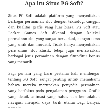
Apa itu Situs PG Soft?
Situs PG Soft adalah platform yang menyediakan
berbagai permainan slot dengan teknologi canggih
dan kualitas grafis yang luar biasa. PG Soft atau
Pocket Games Soft dikenal dengan koleksi
permainan slot yang sangat bervariasi, dengan tema
yang unik dan inovatif. Tidak hanya menyediakan
permainan slot klasik, tetapi juga menawarkan
berbagai jenis permainan dengan fitur-fitur bonus
yang menarik.
Bagi pemain yang baru pertama kali mendengar
tentang PG Soft, sangat penting untuk memahami
bahwa mereka merupakan penyedia permainan
yang berfokus pada pengalaman pengguna. Grafik
yang detail, animasi yang halus, dan kemudahan
navigasi menjadi daya tarik utama bagi banyak