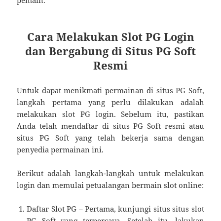
pemain.
Cara Melakukan Slot PG Login
dan Bergabung di Situs PG Soft
Resmi
Untuk dapat menikmati permainan di situs PG Soft,
langkah pertama yang perlu dilakukan adalah
melakukan slot PG login. Sebelum itu, pastikan
Anda telah mendaftar di situs PG Soft resmi atau
situs PG Soft yang telah bekerja sama dengan
penyedia permainan ini.
Berikut adalah langkah-langkah untuk melakukan
login dan memulai petualangan bermain slot online:
Daftar Slot PG – Pertama, kunjungi situs situs slot
PG Soft yang terpercaya. Setelah itu, lakukan