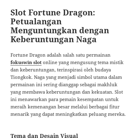
Slot Fortune Dragon:
Petualangan
Menguntungkan dengan
Keberuntungan Naga
Fortune Dragon adalah salah satu permainan
fokuswin slot
online yang mengusung tema mistik
dan keberuntungan, terinspirasi oleh budaya
Tiongkok. Naga yang menjadi simbol utama dalam
permainan ini sering dianggap sebagai makhluk
yang membawa keberuntungan dan kekuatan. Slot
ini menawarkan para pemain kesempatan untuk
meraih kemenangan besar melalui berbagai fitur
menarik yang dapat meningkatkan peluang mereka.
Tema dan Desain Visual