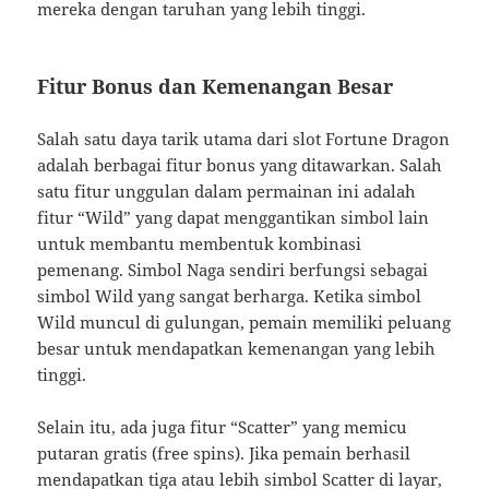
mereka dengan taruhan yang lebih tinggi.
Fitur Bonus dan Kemenangan Besar
Salah satu daya tarik utama dari slot Fortune Dragon
adalah berbagai fitur bonus yang ditawarkan. Salah
satu fitur unggulan dalam permainan ini adalah
fitur “Wild” yang dapat menggantikan simbol lain
untuk membantu membentuk kombinasi
pemenang. Simbol Naga sendiri berfungsi sebagai
simbol Wild yang sangat berharga. Ketika simbol
Wild muncul di gulungan, pemain memiliki peluang
besar untuk mendapatkan kemenangan yang lebih
tinggi.
Selain itu, ada juga fitur “Scatter” yang memicu
putaran gratis (free spins). Jika pemain berhasil
mendapatkan tiga atau lebih simbol Scatter di layar,