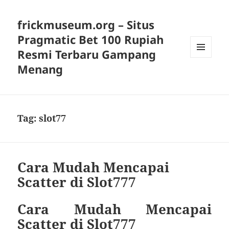
frickmuseum.org – Situs
Pragmatic Bet 100 Rupiah
Resmi Terbaru Gampang
MENU
Menang
AND
WIDGETS
Tag:
slot77
Cara Mudah Mencapai
Scatter di Slot777
Cara Mudah Mencapai
Scatter di Slot777