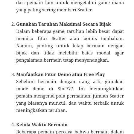
dari pemain lain untuk mengetahui game mana
yang paling sering memberi Scatter.
Gunakan Taruhan Maksimal Secara Bijak
Dalam beberapa game, taruhan lebih besar dapat
memicu fitur Scatter atau bonus tambahan.
Namun, penting untuk tetap bermain dengan
bijak dan tidak melebihi batas modal agar
pengalaman bermain tetap menyenangkan.
Manfaatkan Fitur Demo atau Free Play
Sebelum bermain dengan uang asli, gunakan
mode demo di Slot777. Ini memungkinkan
pemain mengenal pola permainan, jumlah Scatter
yang biasanya muncul, dan waktu terbaik untuk
meningkatkan taruhan.
Kelola Waktu Bermain
Beberapa pemain percaya bahwa bermain dalam