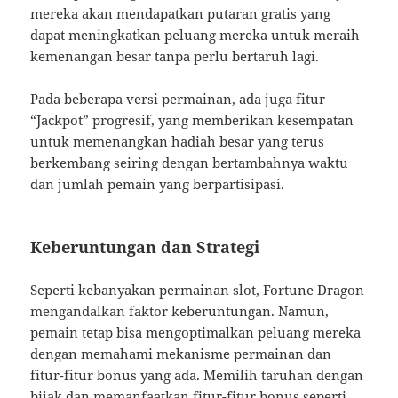
mereka akan mendapatkan putaran gratis yang
dapat meningkatkan peluang mereka untuk meraih
kemenangan besar tanpa perlu bertaruh lagi.
Pada beberapa versi permainan, ada juga fitur
“Jackpot” progresif, yang memberikan kesempatan
untuk memenangkan hadiah besar yang terus
berkembang seiring dengan bertambahnya waktu
dan jumlah pemain yang berpartisipasi.
Keberuntungan dan Strategi
Seperti kebanyakan permainan slot, Fortune Dragon
mengandalkan faktor keberuntungan. Namun,
pemain tetap bisa mengoptimalkan peluang mereka
dengan memahami mekanisme permainan dan
fitur-fitur bonus yang ada. Memilih taruhan dengan
bijak dan memanfaatkan fitur-fitur bonus seperti