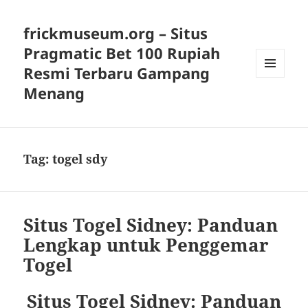
frickmuseum.org – Situs
Pragmatic Bet 100 Rupiah
Resmi Terbaru Gampang
MENU
Menang
AND
WIDGETS
Tag:
togel sdy
Situs Togel Sidney: Panduan
Lengkap untuk Penggemar
Togel
Situs Togel Sidney: Panduan