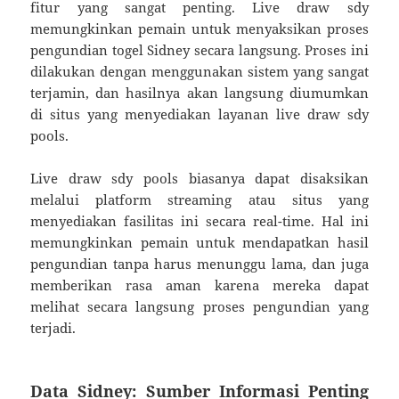
fitur yang sangat penting. Live draw sdy
memungkinkan pemain untuk menyaksikan proses
pengundian togel Sidney secara langsung. Proses ini
dilakukan dengan menggunakan sistem yang sangat
terjamin, dan hasilnya akan langsung diumumkan
di situs yang menyediakan layanan live draw sdy
pools.
Live draw sdy pools biasanya dapat disaksikan
melalui platform streaming atau situs yang
menyediakan fasilitas ini secara real-time. Hal ini
memungkinkan pemain untuk mendapatkan hasil
pengundian tanpa harus menunggu lama, dan juga
memberikan rasa aman karena mereka dapat
melihat secara langsung proses pengundian yang
terjadi.
Data Sidney: Sumber Informasi Penting