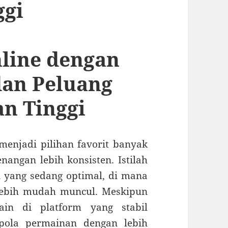
ggi
nline dengan
dan Peluang
n Tinggi
menjadi pilihan favorit banyak
angan lebih konsisten. Istilah
 yang sedang optimal, di mana
 lebih mudah muncul. Meskipun
ain di platform yang stabil
ola permainan dengan lebih