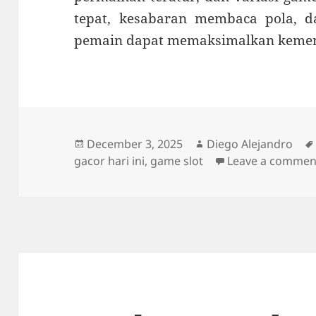
tepat, kesabaran membaca pola, 
pemain dapat memaksimalkan kemena
Posted
Author
December 3, 2025
Diego Alejandro
on
gacor hari ini
,
game slot
Leave a commen