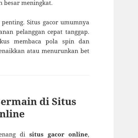
n besar meningkat.
penting. Situs gacor umumnya
yanan pelanggan cepat tanggap.
okus membaca pola spin dan
enaikkan atau menurunkan bet
Bermain di Situs
nline
menang di
situs gacor online
,