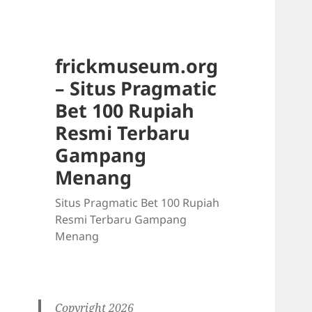
frickmuseum.org
– Situs Pragmatic
Bet 100 Rupiah
Resmi Terbaru
Gampang
Menang
Situs Pragmatic Bet 100 Rupiah
Resmi Terbaru Gampang
Menang
Copyright 2026