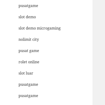
pusatgame
slot demo
slot demo microgaming
nolimit city
pusat game
rolet online
slot luar
pusatgame
pusatgame