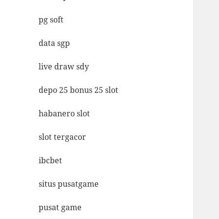
pg soft
data sgp
live draw sdy
depo 25 bonus 25 slot
habanero slot
slot tergacor
ibcbet
situs pusatgame
pusat game