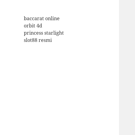
baccarat online
orbit 4d
princess starlight
slot88 resmi