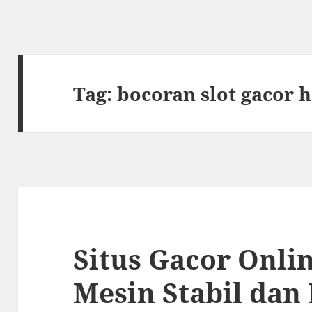
Tag:
bocoran slot gacor h
Situs Gacor Onli
Mesin Stabil dan