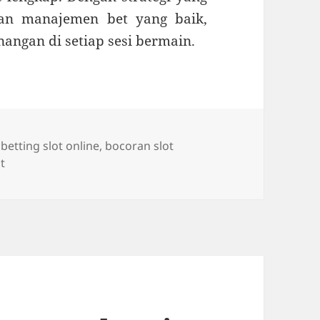
dan manajemen bet yang baik,
ngan di setiap sesi bermain.
Tags
betting slot online
,
bocoran slot
on Situs Gacor Online dengan Mesin Stabil dan Peluang 
t