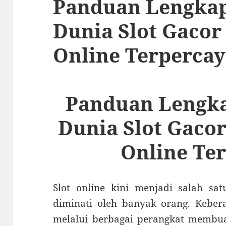
Panduan Lengka
Dunia Slot Gacor 
Online Terperca
Panduan Lengk
Dunia Slot Gacor
Online Te
Slot online kini menjadi salah sa
diminati oleh banyak orang. Kebe
melalui berbagai perangkat membuat