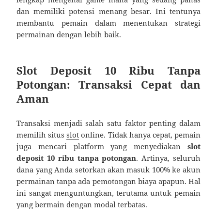
dan memiliki potensi menang besar. Ini tentunya
membantu pemain dalam menentukan strategi
permainan dengan lebih baik.
Slot Deposit 10 Ribu Tanpa
Potongan: Transaksi Cepat dan
Aman
Transaksi menjadi salah satu faktor penting dalam
memilih situs
slot
online. Tidak hanya cepat, pemain
juga mencari platform yang menyediakan
slot
deposit 10 ribu tanpa potongan
. Artinya, seluruh
dana yang Anda setorkan akan masuk 100% ke akun
permainan tanpa ada pemotongan biaya apapun. Hal
ini sangat menguntungkan, terutama untuk pemain
yang bermain dengan modal terbatas.