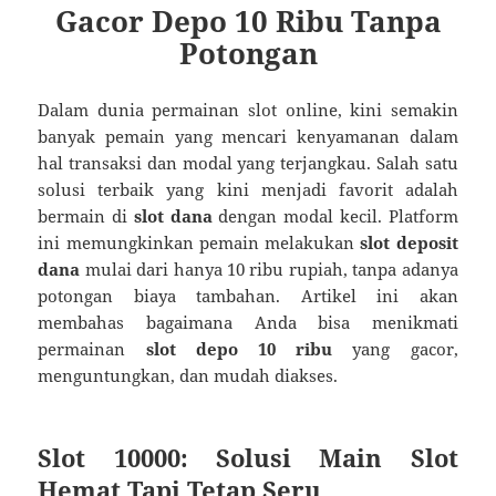
Gacor Depo 10 Ribu Tanpa
Potongan
Dalam dunia permainan slot online, kini semakin
banyak pemain yang mencari kenyamanan dalam
hal transaksi dan modal yang terjangkau. Salah satu
solusi terbaik yang kini menjadi favorit adalah
bermain di
slot dana
dengan modal kecil. Platform
ini memungkinkan pemain melakukan
slot deposit
dana
mulai dari hanya 10 ribu rupiah, tanpa adanya
potongan biaya tambahan. Artikel ini akan
membahas bagaimana Anda bisa menikmati
permainan
slot depo 10 ribu
yang gacor,
menguntungkan, dan mudah diakses.
Slot 10000: Solusi Main Slot
Hemat Tapi Tetap Seru