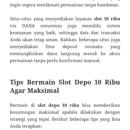
ingin segera menikmati permainan tanpa hambatan.
Situs-situs yang menyediakan layanan
slot 10 ribu
via DANA umumnya juga memiliki sistem
keamanan yang baik, sehingga data dan transaksi
Anda akan tetap aman. Bahkan, beberapa situs juga
menyediakan fitur deposit otomatis yang
memungkinkan dana langsung masuk ke akun
permainan tanpa perlu konfirmasi manual.
Tips Bermain Slot Depo 10 Ribu
Agar Maksimal
Bermain di
slot depo 10 ribu
bisa memberikan
keuntungan maksimal apabila dilakukan dengan
strategi yang tepat. Berikut beberapa tips yang bisa
Anda terapkan: