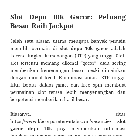
Slot Depo 10K Gacor: Peluang
Besar Raih Jackpot
Salah satu alasan utama mengapa banyak pemain
memilih bermain di
slot depo 10k gacor
adalah
karena tingkat kemenangan (RTP) yang tinggi. Slot-
slot tertentu memang dikenal “gacor”, atau sering
memberikan kemenangan besar meski dimainkan
dengan modal kecil. Kombinasi antara RTP tinggi,
fitur bonus dalam game, dan free spin membuat
permainan slot terasa lebih menyenangkan dan
berpotensi memberikan hasil besar.
Biasanya, situs
https://www.bbcorporaterentals.com/vacancies
slot
gacor depo 10k
juga memberikan informasi
lengkap mengenai game mana yang sedang panas