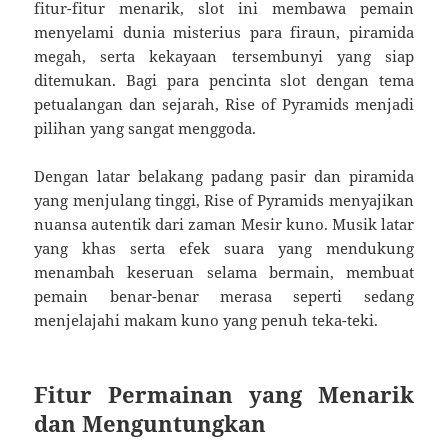
fitur-fitur menarik, slot ini membawa pemain
menyelami dunia misterius para firaun, piramida
megah, serta kekayaan tersembunyi yang siap
ditemukan. Bagi para pencinta slot dengan tema
petualangan dan sejarah, Rise of Pyramids menjadi
pilihan yang sangat menggoda.
Dengan latar belakang padang pasir dan piramida
yang menjulang tinggi, Rise of Pyramids menyajikan
nuansa autentik dari zaman Mesir kuno. Musik latar
yang khas serta efek suara yang mendukung
menambah keseruan selama bermain, membuat
pemain benar-benar merasa seperti sedang
menjelajahi makam kuno yang penuh teka-teki.
Fitur Permainan yang Menarik
dan Menguntungkan