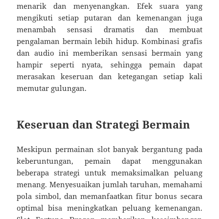
menarik dan menyenangkan. Efek suara yang
mengikuti setiap putaran dan kemenangan juga
menambah sensasi dramatis dan membuat
pengalaman bermain lebih hidup. Kombinasi grafis
dan audio ini memberikan sensasi bermain yang
hampir seperti nyata, sehingga pemain dapat
merasakan keseruan dan ketegangan setiap kali
memutar gulungan.
Keseruan dan Strategi Bermain
Meskipun permainan slot banyak bergantung pada
keberuntungan, pemain dapat menggunakan
beberapa strategi untuk memaksimalkan peluang
menang. Menyesuaikan jumlah taruhan, memahami
pola simbol, dan memanfaatkan fitur bonus secara
optimal bisa meningkatkan peluang kemenangan.