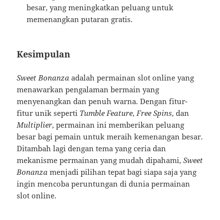
besar, yang meningkatkan peluang untuk
memenangkan putaran gratis.
Kesimpulan
Sweet Bonanza
adalah permainan slot online yang
menawarkan pengalaman bermain yang
menyenangkan dan penuh warna. Dengan fitur-
fitur unik seperti
Tumble Feature
,
Free Spins
, dan
Multiplier
, permainan ini memberikan peluang
besar bagi pemain untuk meraih kemenangan besar.
Ditambah lagi dengan tema yang ceria dan
mekanisme permainan yang mudah dipahami,
Sweet
Bonanza
menjadi pilihan tepat bagi siapa saja yang
ingin mencoba peruntungan di dunia permainan
slot online.