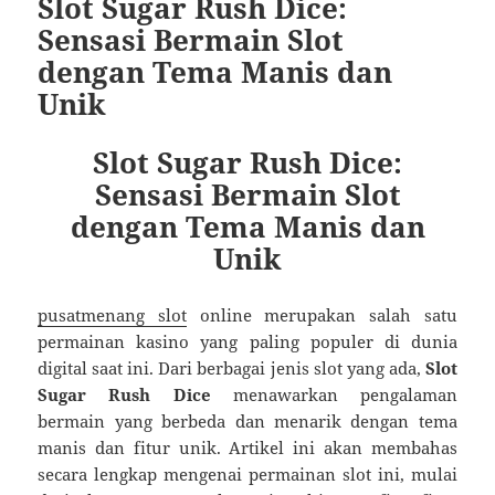
Slot Sugar Rush Dice:
Sensasi Bermain Slot
dengan Tema Manis dan
Unik
Slot Sugar Rush Dice:
Sensasi Bermain Slot
dengan Tema Manis dan
Unik
pusatmenang slot
online merupakan salah satu
permainan kasino yang paling populer di dunia
digital saat ini. Dari berbagai jenis slot yang ada,
Slot
Sugar Rush Dice
menawarkan pengalaman
bermain yang berbeda dan menarik dengan tema
manis dan fitur unik. Artikel ini akan membahas
secara lengkap mengenai permainan slot ini, mulai