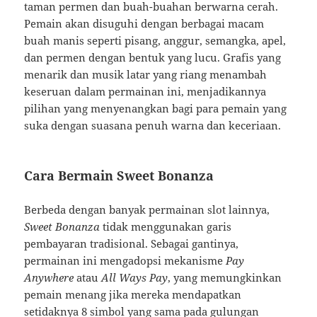
taman permen dan buah-buahan berwarna cerah.
Pemain akan disuguhi dengan berbagai macam
buah manis seperti pisang, anggur, semangka, apel,
dan permen dengan bentuk yang lucu. Grafis yang
menarik dan musik latar yang riang menambah
keseruan dalam permainan ini, menjadikannya
pilihan yang menyenangkan bagi para pemain yang
suka dengan suasana penuh warna dan keceriaan.
Cara Bermain Sweet Bonanza
Berbeda dengan banyak permainan slot lainnya,
Sweet Bonanza
tidak menggunakan garis
pembayaran tradisional. Sebagai gantinya,
permainan ini mengadopsi mekanisme
Pay
Anywhere
atau
All Ways Pay
, yang memungkinkan
pemain menang jika mereka mendapatkan
setidaknya 8 simbol yang sama pada gulungan