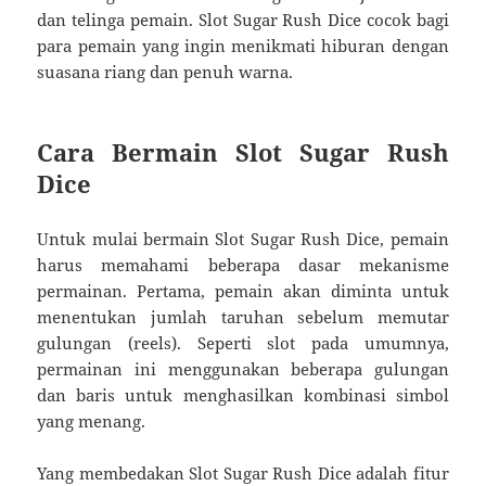
dan telinga pemain. Slot Sugar Rush Dice cocok bagi
para pemain yang ingin menikmati hiburan dengan
suasana riang dan penuh warna.
Cara Bermain Slot Sugar Rush
Dice
Untuk mulai bermain Slot Sugar Rush Dice, pemain
harus memahami beberapa dasar mekanisme
permainan. Pertama, pemain akan diminta untuk
menentukan jumlah taruhan sebelum memutar
gulungan (reels). Seperti slot pada umumnya,
permainan ini menggunakan beberapa gulungan
dan baris untuk menghasilkan kombinasi simbol
yang menang.
Yang membedakan Slot Sugar Rush Dice adalah fitur