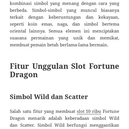
kombinasi simbol yang menang dengan cara yang
berbeda. Simbol-simbol yang muncul biasanya
terkait dengan keberuntungan dan kekayaan,
seperti koin emas, naga, dan simbol bertema
oriental lainnya. Semua elemen ini menciptakan
suasana permainan yang unik dan memikat,
membuat pemain betah berlama-lama bermain.
Fitur Unggulan Slot Fortune
Dragon
Simbol Wild dan Scatter
Salah satu fitur yang membuat
slot 10 ribu
Fortune
Dragon menarik adalah keberadaan simbol Wild
dan Scatter. Simbol Wild berfungsi menggantikan