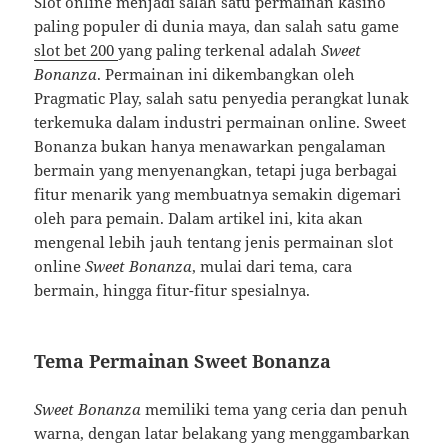
Slot online menjadi salah satu permainan kasino
paling populer di dunia maya, dan salah satu game
slot bet 200
yang paling terkenal adalah
Sweet
Bonanza
. Permainan ini dikembangkan oleh
Pragmatic Play, salah satu penyedia perangkat lunak
terkemuka dalam industri permainan online. Sweet
Bonanza bukan hanya menawarkan pengalaman
bermain yang menyenangkan, tetapi juga berbagai
fitur menarik yang membuatnya semakin digemari
oleh para pemain. Dalam artikel ini, kita akan
mengenal lebih jauh tentang jenis permainan slot
online
Sweet Bonanza
, mulai dari tema, cara
bermain, hingga fitur-fitur spesialnya.
Tema Permainan Sweet Bonanza
Sweet Bonanza
memiliki tema yang ceria dan penuh
warna, dengan latar belakang yang menggambarkan